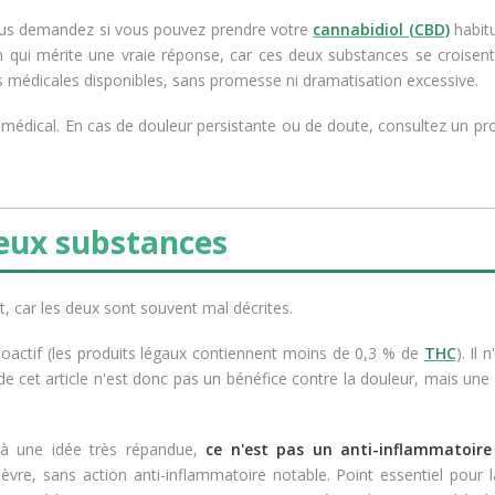
 vous demandez si vous pouvez prendre votre
cannabidiol (CBD)
habitu
on qui mérite une vraie réponse, car ces deux substances se crois
ées médicales disponibles, sans promesse ni dramatisation excessive.
s médical. En cas de douleur persistante ou de doute, consultez un pr
deux substances
ait, car les deux sont souvent mal décrites.
oactif (les produits légaux contiennent moins de 0,3 % de
THC
). Il 
e cet article n'est donc pas un bénéfice contre la douleur, mais une 
t à une idée très répandue,
ce n'est pas un anti-inflammatoire
ièvre, sans action anti-inflammatoire notable. Point essentiel pour la