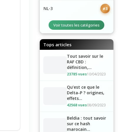
NL-3
#3
Voir toutes les catégories
Tops articles
Tout savoir sur le
RAF CBD :
définition,...
23785 vues
10/04/2023
Qu’est ce que le
Delta-P ? origines,
effets…
42568 vues
08/09/2023
Beldia : tout savoir
sur ce hash
marocain...