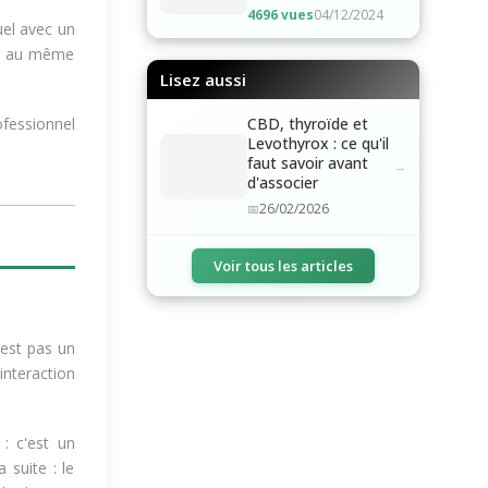
4696 vues
04/12/2024
el avec un
ent au même
Lisez aussi
ofessionnel
CBD, thyroïde et
Levothyrox : ce qu'il
faut savoir avant
d'associer
26/02/2026
Voir tous les articles
n'est pas un
interaction
: c'est un
 suite : le