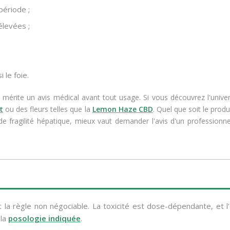
ériode ;
levées ;
 le foie.
 mérite un avis médical avant tout usage. Si vous découvrez l'univ
t
ou des fleurs telles que la
Lemon Haze CBD
. Quel que soit le produi
e fragilité hépatique, mieux vaut demander l'avis d'un professionn
 la règle non négociable. La toxicité est dose-dépendante, et l
 la
posologie indiquée
.