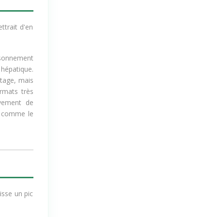
ttrait d'en
aisonnement
 hépatique.
ntage, mais
rmats très
ivement de
nt comme le
isse un pic