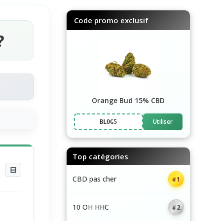
Code promo exclusif
?
Orange Bud 15% CBD
Utiliser
BLOG5
Top catégories
⊟
CBD pas cher
#1
10 OH HHC
#2