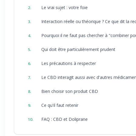
Le vrai sujet : votre foie
2.
Interaction réelle ou théorique ? Ce que dit la r
3.
Pourquoi il ne faut pas chercher à "combiner p
4.
Qui doit être particulièrement prudent
5.
Les précautions à respecter
6.
Le CBD interagit aussi avec d'autres médicame
7.
Bien choisir son produit CBD
8.
Ce qu'il faut retenir
9.
FAQ : CBD et Doliprane
10.