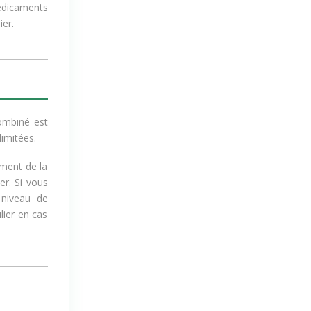
médicaments
ier.
combiné est
limitées.
ement de la
er. Si vous
 niveau de
lier en cas