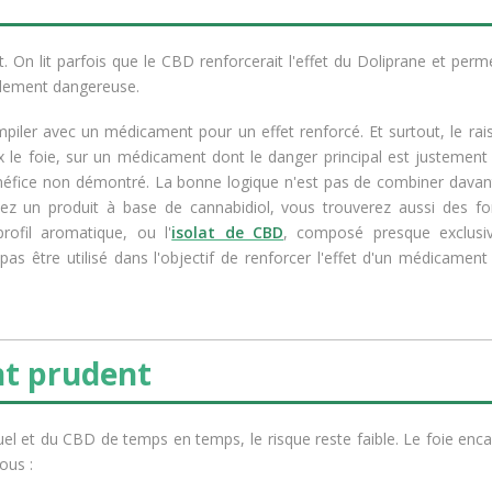
 On lit parfois que le CBD renforcerait l'effet du Doliprane et perme
ellement dangereuse.
l'empiler avec un médicament pour un effet renforcé. Et surtout, le r
x le foie, sur un médicament dont le danger principal est justement
bénéfice non démontré. La bonne logique n'est pas de combiner dava
chez un produit à base de cannabidiol, vous trouverez aussi des fo
rofil aromatique, ou l'
isolat de CBD
, composé presque exclus
it pas être utilisé dans l'objectif de renforcer l'effet d'un médicame
nt prudent
l et du CBD de temps en temps, le risque reste faible. Le foie enca
ous :