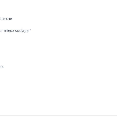
echerche
our mieux soulager"
nts