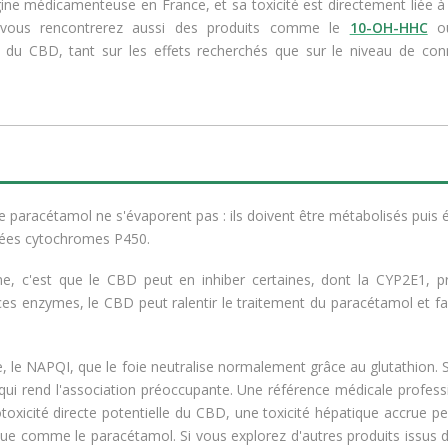
ine médicamenteuse en France, et sa toxicité est directement liée à 
, vous rencontrerez aussi des produits comme le
10-OH-HHC
ou
lui du CBD, tant sur les effets recherchés que sur le niveau de co
e paracétamol ne s'évaporent pas : ils doivent être métabolisés puis é
elées cytochromes P450.
, c'est que le CBD peut en inhiber certaines, dont la CYP2E1, p
es enzymes, le CBD peut ralentir le traitement du paracétamol et f
, le NAPQI, que le foie neutralise normalement grâce au glutathion. 
qui rend l'association préoccupante. Une référence médicale professi
toxicité directe potentielle du CBD, une toxicité hépatique accrue pe
 comme le paracétamol. Si vous explorez d'autres produits issus d