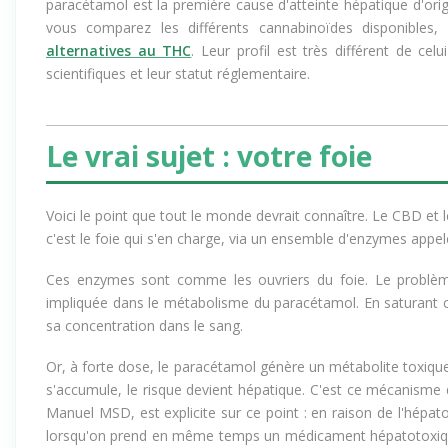
paracétamol est la première cause d'atteinte hépatique d'orig
vous comparez les différents cannabinoïdes disponibles
alternatives au THC
. Leur profil est très différent de ce
scientifiques et leur statut réglementaire.
Le vrai sujet : votre foie
Voici le point que tout le monde devrait connaître. Le CBD et l
c'est le foie qui s'en charge, via un ensemble d'enzymes app
Ces enzymes sont comme les ouvriers du foie. Le problème
impliquée dans le métabolisme du paracétamol. En saturant c
sa concentration dans le sang.
Or, à forte dose, le paracétamol génère un métabolite toxique
s'accumule, le risque devient hépatique. C'est ce mécanisme 
Manuel MSD, est explicite sur ce point : en raison de l'hépato
lorsqu'on prend en même temps un médicament hépatotoxique