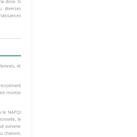
la dose. Si
 diverses
nnaissances
liminés, et
récisément
aire monter
Si le NAPQI
onnelle, le
ut survenir
u chanvre,