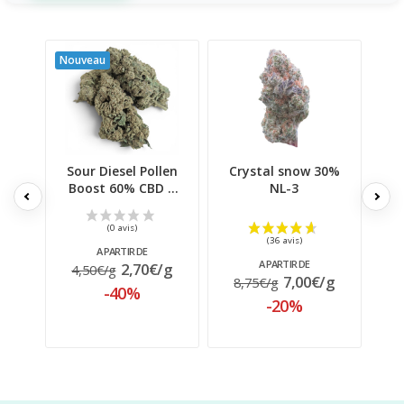
Nouveau
Sour Diesel Pollen
Crystal snow 30%
3x
Boost 60% CBD |
NL-3
Signature...
A PARTIR DE
A PARTIR DE
2,70€/g
4,50€/g
5
7,00€/g
8,75€/g
-40%
-20%