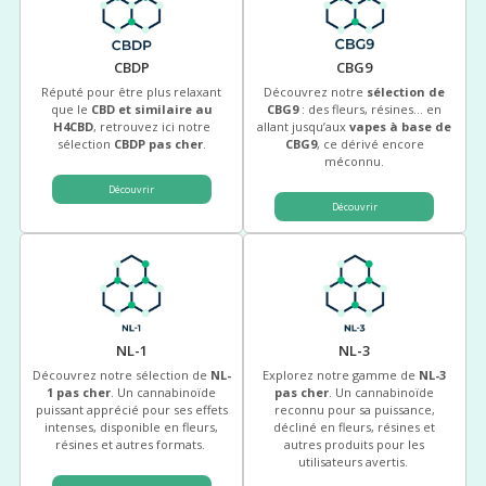
CBDP
CBG9
Réputé pour être plus relaxant
Découvrez notre
sélection de
que le
CBD et similaire au
CBG9
: des fleurs, résines… en
H4CBD
, retrouvez ici notre
allant jusqu’aux
vapes à base de
sélection
CBDP pas cher
.
CBG9
, ce dérivé encore
méconnu.
Découvrir
Découvrir
NL-1
NL-3
Découvrez notre sélection de
NL-
Explorez notre gamme de
NL-3
1 pas cher
. Un cannabinoïde
pas cher
. Un cannabinoïde
puissant apprécié pour ses effets
reconnu pour sa puissance,
intenses, disponible en fleurs,
décliné en fleurs, résines et
résines et autres formats.
autres produits pour les
utilisateurs avertis.