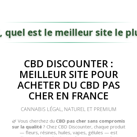
el est le meilleur site le plu
CBD DISCOUNTER :
MEILLEUR SITE POUR
ACHETER DU CBD PAS
(45 avis)
(30 avis)
CHER EN FRANCE
CANNABIS LÉGAL, NATUREL ET PREMIUM
🌿 Vous cherchez du
CBD pas cher sans compromis
sur la qualité
? Chez CBD Discounter, chaque produit
— fleurs, résines, huiles, vapes, gélules — est