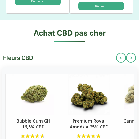
Découvrir
Découvrir
Achat CBD pas cher
Fleurs CBD
Bubble Gum GH
Premium Royal
Cannat
16,5% CBD
Amnésia 35% CBD