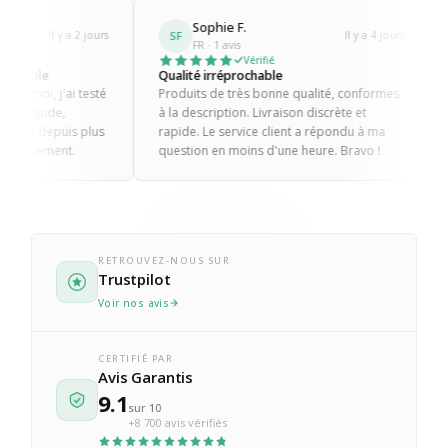
Sophie F.
Romain M.
SF
RM
Il y a 4 jours
FR · 1 avis
FR · 4 avis
Vérifié
Vér
Qualité irréprochable
Sérieux et profes
Produits de très bonne qualité, conformes
Produits toujours
à la description. Livraison discrète et
mauvaises surpris
rapide. Le service client a répondu à ma
ma commande a é
question en moins d'une heure. Bravo !
sans discussion. C'
client.
RETROUVEZ-NOUS SUR
Trustpilot
Voir nos avis
CERTIFIÉ PAR
Avis Garantis
9.1
sur 10
+8 700 avis vérifiés