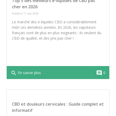
Top 5 des meilleurs e-liquides de CBD pas
peuvent inclure légère somnolence, bouche
cher en 2026
sèche ou baisse de tension. Pour minimiser
tout risque, privilégiez des produits testés en
Publié le 11 mai 2026
laboratoire et conformes à la réglementation
Le marché des e-liquides CBD a considérablement
française.
mûri ces dernières années. En 2026, les vapoteurs
français sont de plus en plus exigeants : ils veulent du
CBD de qualité, et des prix pas cher !
search
comment
En savoir plus
0
CBD et douleurs cervicales : Guide complet et
informatif