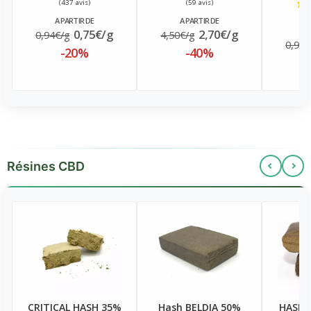
A PARTIR DE
A PARTIR DE
A
0,75€/g
2,70€/g
0,94€/g
4,50€/g
0,94€
-20%
-40%
Résines CBD
CRITICAL HASH 35%
Hash BELDIA 50%
HASH 