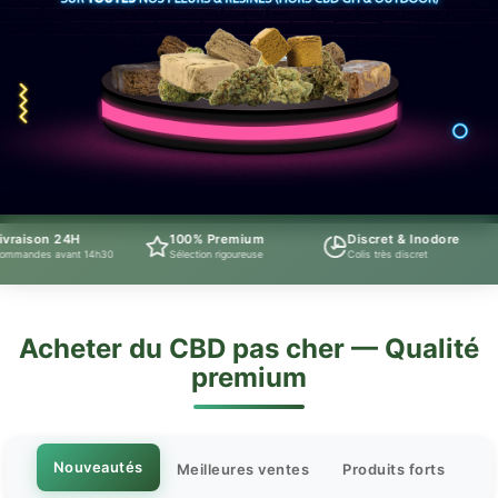
 24H
100% Premium
Discret & Inodore
Supp
vant 14h30
Sélection rigoureuse
Colis très discret
Téléph
Acheter du CBD pas cher — Qualité
premium
Nouveautés
Meilleures ventes
Produits forts