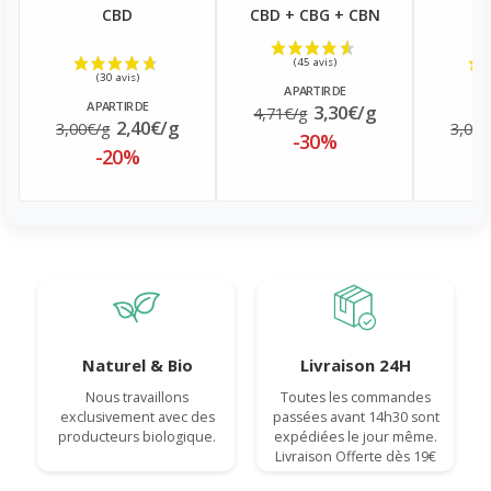
CBD
CBD + CBG + CBN
A PARTIR DE
A PARTIR DE
A
3,30€/g
4,71€/g
2,40€/g
3,00€/g
3,00€
-30%
-20%
Naturel & Bio
Livraison 24H
Nous travaillons
Toutes les commandes
exclusivement avec des
passées avant 14h30 sont
producteurs biologique.
expédiées le jour même.
Livraison Offerte dès 19€