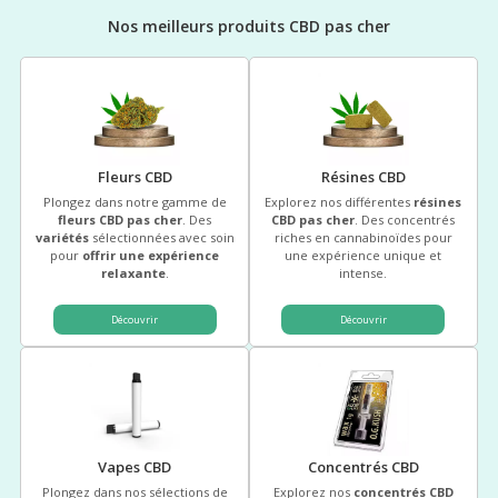
Nos meilleurs produits CBD pas cher
Fleurs CBD
Résines CBD
Plongez dans notre gamme de
Explorez nos différentes
résines
fleurs CBD pas cher
. Des
CBD pas cher
. Des concentrés
variétés
sélectionnées avec soin
riches en cannabinoïdes pour
pour
offrir une expérience
une expérience unique et
relaxante
.
intense.
Découvrir
Découvrir
(0 avis)
(36 
Vapes CBD
Concentrés CBD
Plongez dans nos sélections de
Explorez nos
concentrés CBD