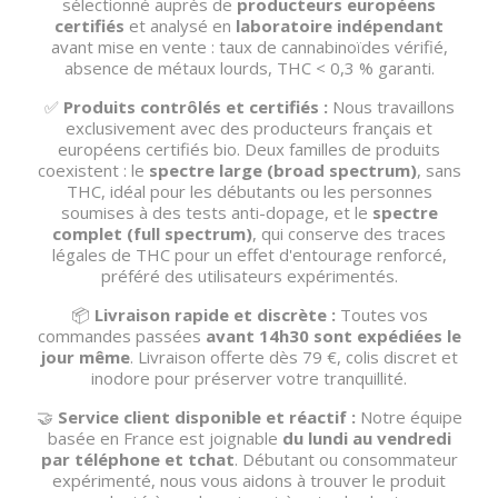
sélectionné auprès de
producteurs européens
certifiés
et analysé en
laboratoire indépendant
avant mise en vente : taux de cannabinoïdes vérifié,
absence de métaux lourds, THC < 0,3 % garanti.
✅
Produits contrôlés et certifiés :
Nous travaillons
exclusivement avec des producteurs français et
européens certifiés bio. Deux familles de produits
coexistent : le
spectre large (broad spectrum)
, sans
THC, idéal pour les débutants ou les personnes
soumises à des tests anti-dopage, et le
spectre
complet (full spectrum)
, qui conserve des traces
légales de THC pour un effet d'entourage renforcé,
préféré des utilisateurs expérimentés.
📦
Livraison rapide et discrète :
Toutes vos
commandes passées
avant 14h30 sont expédiées le
jour même
. Livraison offerte dès 79 €, colis discret et
inodore pour préserver votre tranquillité.
🤝
Service client disponible et réactif :
Notre équipe
basée en France est joignable
du lundi au vendredi
par téléphone et tchat
. Débutant ou consommateur
expérimenté, nous vous aidons à trouver le produit