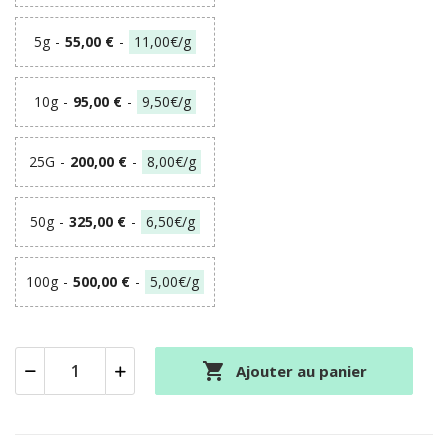
5g
-
55,00 €
-
11,00€/g
10g
-
95,00 €
-
9,50€/g
25G
-
200,00 €
-
8,00€/g
50g
-
325,00 €
-
6,50€/g
100g
-
500,00 €
-
5,00€/g

Ajouter au panier