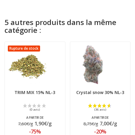
5 autres produits dans la même
catégorie :
Rupture de stock
TRIM MIX 15% NL-3
Crystal snow 30% NL-3
A PARTIR DE
A PARTIR DE
1,90€/g
7,00€/g
7,60€/g
8,75€/g
-75%
-20%