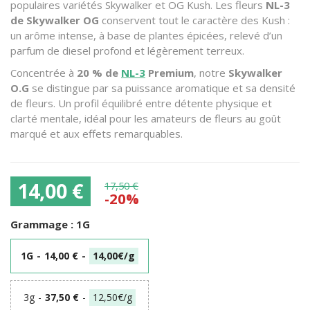
populaires variétés
Skywalker
et
OG Kush
. Les fleurs
NL-3
de Skywalker OG
conservent tout le caractère des Kush :
un arôme intense, à base de plantes épicées, relevé d’un
parfum de diesel profond et légèrement terreux.
Concentrée à
20 % de
NL-3
Premium
, notre
Skywalker
O.G
se distingue par sa puissance aromatique et sa densité
de fleurs. Un profil équilibré entre détente physique et
clarté mentale, idéal pour les amateurs de fleurs au goût
marqué et aux effets remarquables.
14,00 €
17,50 €
-20%
Grammage :
1G
1G
-
14,00 €
-
14,00€/g
3g
-
37,50 €
-
12,50€/g