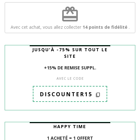
redeem
Avec cet achat, vous allez collecter
14
points de fidélité
.
JUSQU'À -75% SUR TOUT LE
SITE
+15% DE REMISE SUPPL.
AVEC LE CODE
DISCOUNTER15
HAPPY TIME
1 ACHETÉ = 1 OFFERT