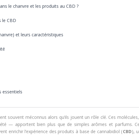
dans le chanvre et les produits au CBD ?
s le CBD
anvre) et leurs caractéristiques
ité
s essentiels
ent souvent méconnus alors qu’ils jouent un rôle clé. Ces molécules
iété — apportent bien plus que de simples arômes et parfums. C
vent enrichir l’expérience des produits à base de cannabidiol (
CBD
), 