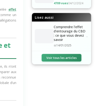
4709 vues
04/12/2024
pelée
effet
s comme un
Lisez aussi
allégations
Comprendre l'effet
d'entourage du CBD
: ce que vous devez
savoir
e et
14/01/2025
Voir tous les articles
, ils n’ont
omparer aux
is reconnue
lobale d’un