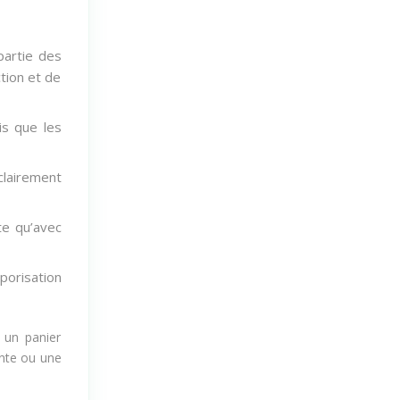
partie des
ction et de
is que les
clairement
te qu’avec
porisation
 un panier
ente ou une