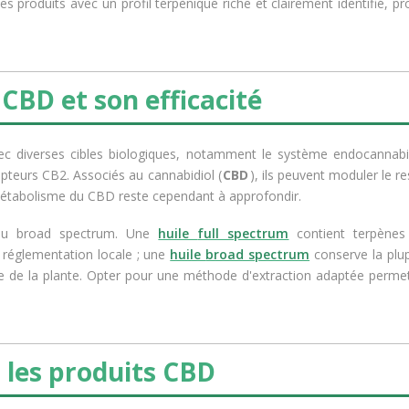
des produits avec un profil terpènique riche et clairement identifié, p
 CBD et son efficacité
vec diverses cibles biologiques, notamment le système endocannabi
pteurs CB2. Associés au cannabidiol (
CBD
), ils peuvent moduler le re
 le métabolisme du CBD reste cependant à approfondir.
ou
broad spectrum
. Une
huile
full spectrum
contient terpènes
réglementation locale ; une
huile
broad spectrum
conserve la plu
e de la plante. Opter pour une méthode d'extraction adaptée perme
s les produits CBD