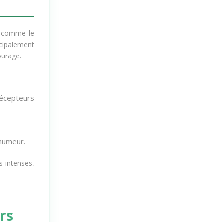
, comme le
ncipalement
tourage
.
 récepteurs
 humeur.
s intenses,
rs