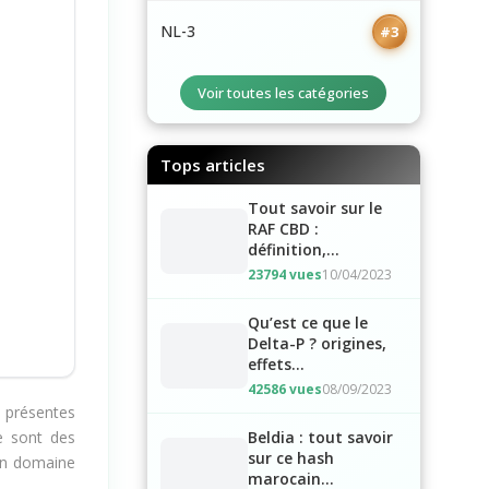
NL-3
#3
Voir toutes les catégories
Tops articles
Tout savoir sur le
RAF CBD :
définition,...
23794 vues
10/04/2023
Qu’est ce que le
Delta-P ? origines,
effets…
42586 vues
08/09/2023
, présentes
e sont des
Beldia : tout savoir
sur ce hash
un domaine
marocain...