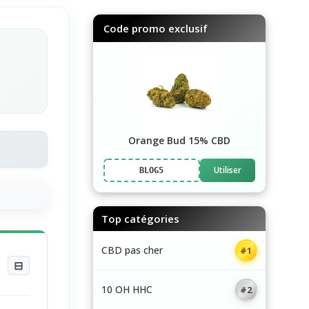
Code promo exclusif
Orange Bud 15% CBD
Utiliser
BLOG5
Top catégories
CBD pas cher
#1
⊟
10 OH HHC
#2