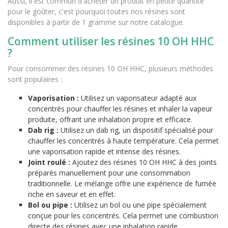
Aussi, il est commun d'acheter un produit en petite quantité
pour le goûter, c'est pourquoi toutes nos résines sont
disponibles à partir de 1 gramme sur notre catalogue.
Comment utiliser les résines 10 OH HHC
(7 avis)
?
Pour consommer des résines 10 OH HHC, plusieurs méthodes
sont populaires :
Vaporisation :
Utilisez un vaporisateur adapté aux
concentrés pour chauffer les résines et inhaler la vapeur
produite, offrant une inhalation propre et efficace.
Dab rig :
Utilisez un dab rig, un dispositif spécialisé pour
chauffer les concentrés à haute température. Cela permet
une vaporisation rapide et intense des résines.
Joint roulé :
Ajoutez des résines 10 OH HHC à des joints
préparés manuellement pour une consommation
traditionnelle. Le mélange offre une expérience de fumée
riche en saveur et en effet.
Bol ou pipe :
Utilisez un bol ou une pipe spécialement
conçue pour les concentrés. Cela permet une combustion
directe des résines avec une inhalation rapide.