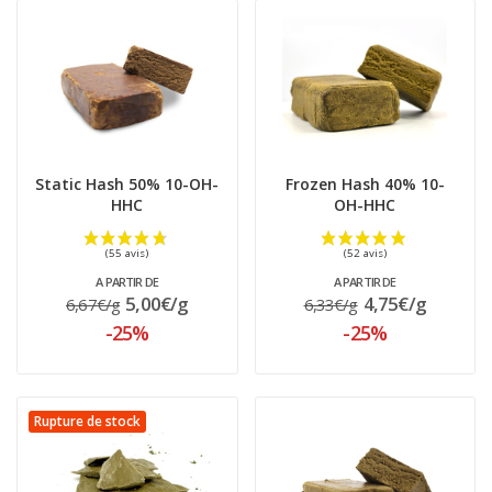
Static Hash 50% 10-OH-
Frozen Hash 40% 10-
HHC
OH-HHC
A PARTIR DE
A PARTIR DE
5,00€/g
4,75€/g
6,67€/g
6,33€/g
-25%
-25%
Rupture de stock
(120 avis)