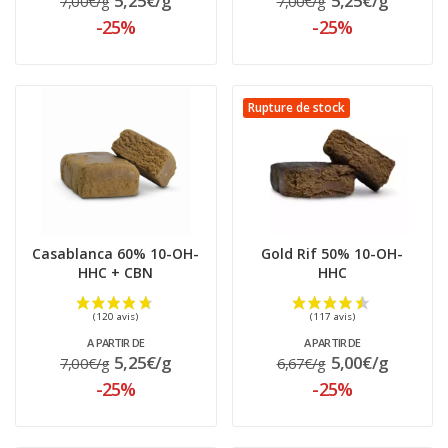
5,25€/g
5,25€/g
7,00€/g
7,00€/g
-25%
-25%
Rupture de stock
Casablanca 60% 10-OH-
Gold Rif 50% 10-OH-
HHC + CBN
HHC
(141 avis)
A PARTIR DE
A PARTIR DE
5,25€/g
5,00€/g
7,00€/g
6,67€/g
-25%
-25%