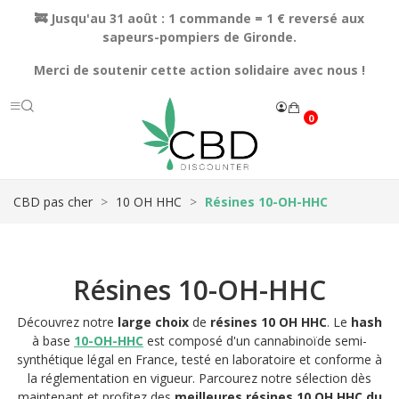
🚒 Jusqu'au 31 août : 1 commande = 1 € reversé aux
sapeurs-pompiers de Gironde.
Merci de soutenir cette action solidaire avec nous !
0
CBD pas cher
10 OH HHC
Résines 10-OH-HHC
Résines 10-OH-HHC
Découvrez notre
large choix
de
résines 10 OH HHC
. Le
hash
à base
10-OH-HHC
est composé d'un cannabinoïde semi-
synthétique légal en France, testé en laboratoire et conforme à
la réglementation en vigueur.
Parcourez notre sélection dès
maintenant et profitez des
meilleures résines 10 OH HHC du