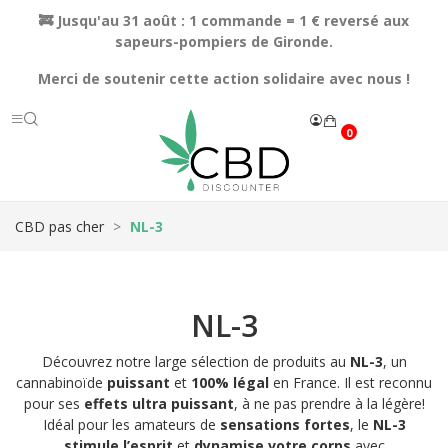
🚒 Jusqu'au 31 août : 1 commande = 1 € reversé aux
sapeurs-pompiers de Gironde.
Merci de soutenir cette action solidaire avec nous !
0
CBD pas cher
NL-3
NL-3
Découvrez notre large sélection de produits au
NL-3
, un
cannabinoïde
puissant
et
100% légal
en France. Il est reconnu
pour ses
effets ultra puissant
, à ne pas prendre à la légère!
Idéal pour les amateurs de
sensations fortes
, le
NL-3
stimule l’esprit
et
dynamise votre corps
avec