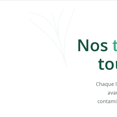
Nos
to
Chaque l
ava
contami