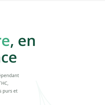
re
, en
nce
dépendant
THC,
 purs et