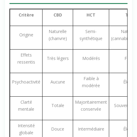
Tableau comparatif : HCT vs CBD
vs THC
Critère
CBD
HCT
THC
Naturelle
Semi-
Naturell
Origine
(chanvre)
synthétique
(cannabis/ch
Effets
Très légers
Modérés
Forts
ressentis
Faible à
Psychoactivité
Aucune
Élevée
modérée
Clarté
Majoritairement
Totale
Souvent al
mentale
conservée