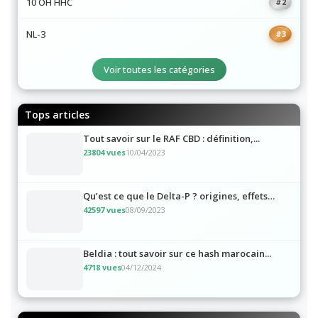
CBD pas cher
10 OH HHC
#2
NL-3
#3
Voir toutes les catégories
Tops articles
Tout savoir sur le RAF CBD : définition,...
23804 vues
10/04/2023
Qu’est ce que le Delta-P ? origines, effets…
42597 vues
08/09/2023
Beldia : tout savoir sur ce hash marocain...
4718 vues
04/12/2024