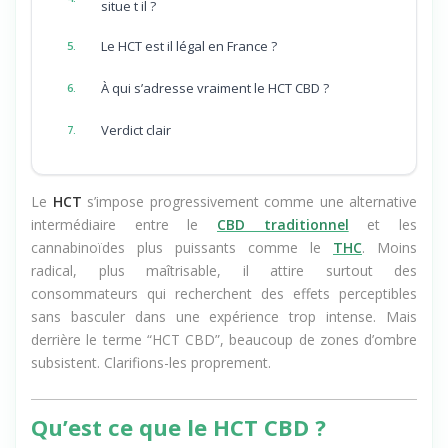
HCT et autres cannabinoïdes récents : où se
4.
situe t il ?
Le HCT est il légal en France ?
5.
À qui s’adresse vraiment le HCT CBD ?
6.
Verdict clair
7.
Le
HCT
s’impose progressivement comme une alternative
intermédiaire entre le
CBD traditionnel
et les
cannabinoïdes plus puissants comme le
THC
. Moins
radical, plus maîtrisable, il attire surtout des
consommateurs qui recherchent des effets perceptibles
sans basculer dans une expérience trop intense. Mais
derrière le terme “HCT CBD”, beaucoup de zones d’ombre
subsistent. Clarifions-les proprement.