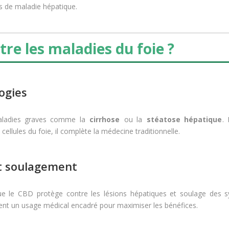
l. Quel que soit le produit choisi, il ne remplace pas un suivi médi
 de maladie hépatique.
tre les maladies du foie ?
ogies
maladies graves comme la
cirrhose
ou la
stéatose hépatique
. 
cellules du foie, il complète la médecine traditionnelle.
et soulagement
ue le CBD protège contre les lésions hépatiques et soulage des
nt un usage médical encadré pour maximiser les bénéfices.