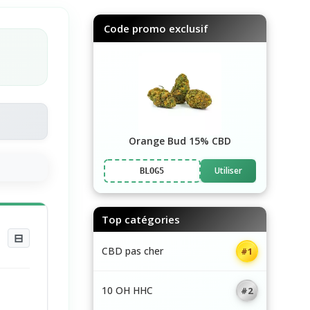
Code promo exclusif
Orange Bud 15% CBD
Utiliser
BLOG5
Top catégories
CBD pas cher
#1
⊟
10 OH HHC
#2