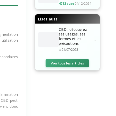
4712 vues
04/12/2024
Lisez aussi
CBD : découvrez
ses usages, ses
formes et les
gmentation
précautions
utilisation
21/07/2023
econdaires
Voir tous les articles
.
nflammation
e CBD peut
nvient donc