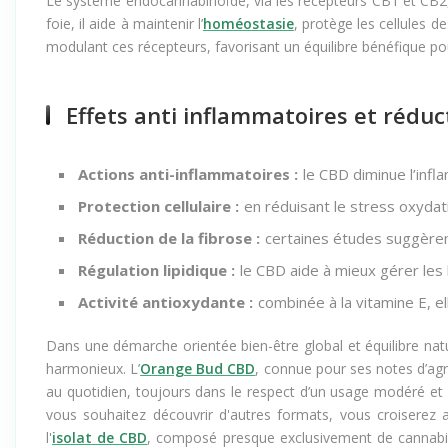
Le système endocannabinoïde, via les récepteurs CB1 et CB2, 
foie, il aide à maintenir l’
homéostasie
, protège les cellules 
modulant ces récepteurs, favorisant un équilibre bénéfique po
Effets anti inflammatoires et rédu
Actions anti-inflammatoires :
le CBD diminue l’infl
Protection cellulaire :
en réduisant le stress oxydatif,
Réduction de la fibrose :
certaines études suggèrent
Régulation lipidique :
le CBD aide à mieux gérer les 
Activité antioxydante :
combinée à la vitamine E, ell
Dans une démarche orientée bien-être global et équilibre natur
harmonieux. L’
Orange Bud CBD
, connue pour ses notes d’ag
au quotidien, toujours dans le respect d’un usage modéré et 
vous souhaitez découvrir d'autres formats, vous croiserez 