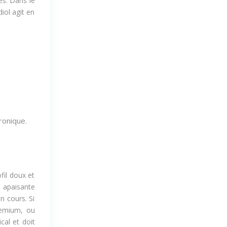
es. Dans le
iol agit en
ronique.
fil doux et
e apaisante
n cours. Si
remium, ou