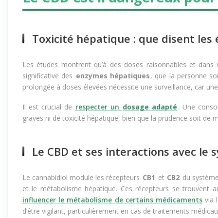
Le CBD est il dangereux pour l
Toxicité hépatique : que disent les
Les études montrent qu’à des doses raisonnables et dans 
significative des
enzymes hépatiques
, que la personne so
prolongée à doses élevées nécessite une surveillance, car un
Il est crucial de
respecter un
dosage adapté
. Une conso
graves ni de toxicité hépatique, bien que la prudence soit de m
Le CBD et ses interactions avec le 
Le cannabidiol module les récepteurs
CB1
et
CB2
du système 
et le métabolisme hépatique. Ces récepteurs se trouvent a
influencer le métabolisme de certains médicaments
via 