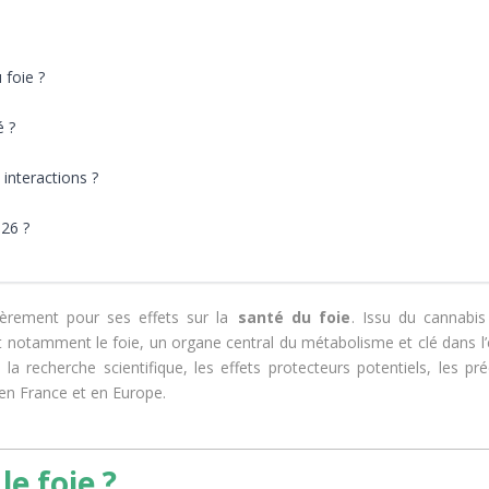
 foie ?
 ?
interactions ?
026 ?
lièrement pour ses effets sur la
santé du foie
. Issu du cannabis
nt notamment le foie, un organe central du métabolisme et clé dans l’
a recherche scientifique, les effets protecteurs potentiels, les pr
l en France et en Europe.