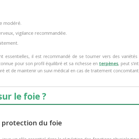
ux concomitants.
e modéré.
nerveux, vigilance recommandée.
aitement.
ont essentielles, il est recommandé de se tourner vers des variétés
connue pour son profil équilibré et sa richesse en
terpènes
, peut s’i
ré et de maintenir un suivi médical en cas de traitement concomitant
ur le foie ?
protection du foie