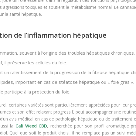
joue un rôle essentiel dans la régulation des fonctions physiologiqu
des agressions toxiques et soutient le métabolisme normal. Le cannabid
ur la santé hépatique.
ction de l’inflammation hépatique
ammation, souvent à l’origine des troubles hépatiques chroniques.
 il préserve les cellules du foie.
 un ralentissement de la progression de la fibrose hépatique ch
lipides, important en cas de stéatose hépatique ou « foie gras ».
e participe à la protection du foie.
el, certaines variétés sont particulièrement appréciées pour leur pro
rumes et son effet relaxant progressif, peut accompagner une routin
d’un avis médical en cas de pathologie hépatique ou de traitement e
aussi la
Cali Weed CBD
, recherchée pour son profil aromatique p