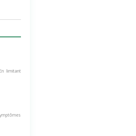
cal et doit
En limitant
 symptômes