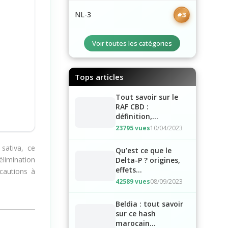
NL-3
#3
Voir toutes les catégories
Tops articles
Tout savoir sur le
RAF CBD :
définition,...
23795 vues
10/04/2023
Qu’est ce que le
 sativa, ce
Delta-P ? origines,
effets…
élimination
écautions à
42589 vues
08/09/2023
Beldia : tout savoir
sur ce hash
marocain...