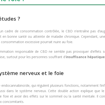
e foie ?
 études ?
un cadre de consommation contrôlée, le CBD n’entraîne pas d’au
it en bonne santé ou atteinte de maladie chronique. Cependant, une 
e consommation excessive pourrait nuire au foie.
mmation responsable de CBD ne semble pas provoquer d’effets s
ise, surtout pour les personnes souffrant d’
insuffisance hépatique
système nerveux et le foie
endocannabinoïde, qui régulent plusieurs fonctions, notamment l’i
ussi dans le système nerveux. Cette double action explique que l
le foie et avoir des effets sur le sommeil ou la santé mentale. Il co