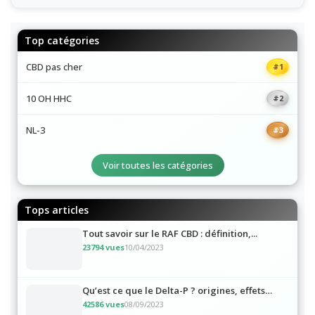
Top catégories
CBD pas cher
#1
10 OH HHC
#2
NL-3
#3
Voir toutes les catégories
Tops articles
Tout savoir sur le RAF CBD : définition,...
23794 vues
10/04/2023
Qu’est ce que le Delta-P ? origines, effets…