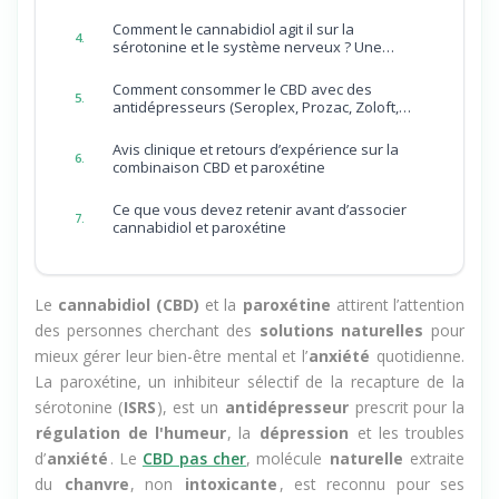
3.
examens et précautions
Comment le cannabidiol agit il sur la
4.
sérotonine et le système nerveux ? Une
analyse synthétique
Comment consommer le CBD avec des
5.
antidépresseurs (Seroplex, Prozac, Zoloft,
citalopram) ?
Avis clinique et retours d’expérience sur la
6.
combinaison CBD et paroxétine
Ce que vous devez retenir avant d’associer
7.
cannabidiol et paroxétine
Le
cannabidiol (CBD)
et la
paroxétine
attirent l’attention
des personnes cherchant des
solutions naturelles
pour
mieux gérer leur bien-être mental et l’
anxiété
quotidienne.
La paroxétine, un inhibiteur sélectif de la recapture de la
sérotonine (
ISRS
), est un
antidépresseur
prescrit pour la
régulation de l'humeur
, la
dépression
et les troubles
d’
anxiété
. Le
CBD pas cher
, molécule
naturelle
extraite