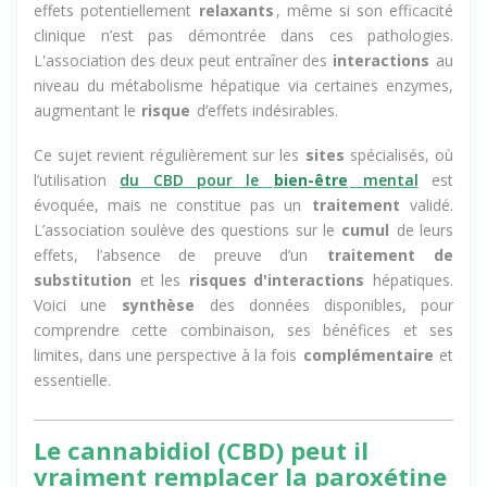
du
chanvre
, non
intoxicante
, est reconnu pour ses
effets potentiellement
relaxants
, même si son efficacité
clinique n’est pas démontrée dans ces pathologies.
L'association des deux peut entraîner des
interactions
au
niveau du métabolisme hépatique via certaines enzymes,
augmentant le
risque
d’effets indésirables.
Ce sujet revient régulièrement sur les
sites
spécialisés, où
l’utilisation
du CBD pour le
bien-être
mental
est
évoquée, mais ne constitue pas un
traitement
validé.
L’association soulève des questions sur le
cumul
de leurs
effets, l’absence de preuve d’un
traitement de
substitution
et les
risques d'interactions
hépatiques.
Voici une
synthèse
des données disponibles, pour
comprendre cette combinaison, ses bénéfices et ses
limites, dans une perspective à la fois
complémentaire
et
essentielle.
Le cannabidiol (CBD) peut il