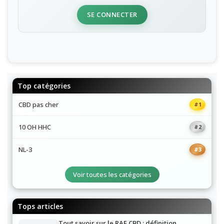
Connectez-vous pour noter cet article
SE CONNECTER
Top catégories
CBD pas cher
#1
10 OH HHC
#2
NL-3
#3
Voir toutes les catégories
Tops articles