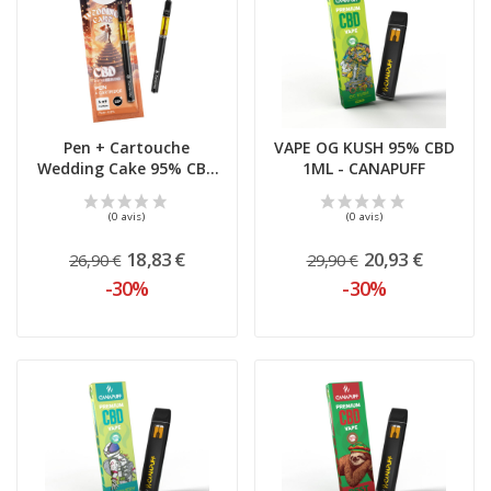
Pen + Cartouche
VAPE OG KUSH 95% CBD
Wedding Cake 95% CBD
1ML - CANAPUFF
1ML -...
18,83 €
20,93 €
26,90 €
29,90 €
-30%
-30%
(0 avis)