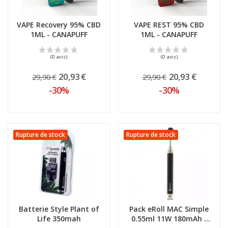
VAPE Recovery 95% CBD
VAPE REST 95% CBD
1ML - CANAPUFF
1ML - CANAPUFF
20,93 €
20,93 €
29,90 €
29,90 €
-30%
-30%
Rupture de stock
Rupture de stock
(0 avis)
Batterie Style Plant of
Pack eRoll MAC Simple
Life 350mah
0.55ml 11W 180mAh -