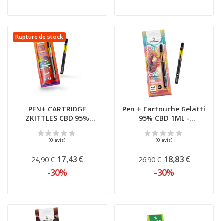
Rupture de stock
PEN+ CARTRIDGE
Pen + Cartouche Gelatti
ZKITTLES CBD 95%
95% CBD 1ML -
CANAPUFF
Canntropy
(0 avis)
17,43 €
18,83 €
24,90 €
26,90 €
-30%
-30%