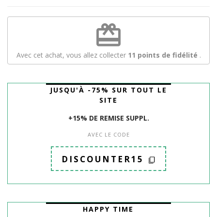
redeem
Avec cet achat, vous allez collecter
11
points de fidélité
.
JUSQU'À -75% SUR TOUT LE
SITE
+15% DE REMISE SUPPL.
AVEC LE CODE
DISCOUNTER15
HAPPY TIME