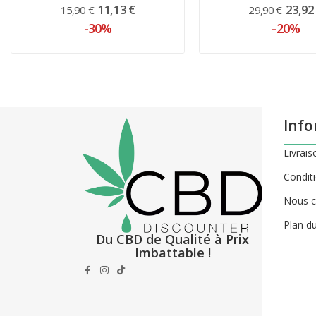
11,13 €
23,92
15,90 €
29,90 €
-30%
-20%
Info
Livrais
Conditi
Nous c
Plan du
Du CBD de Qualité à Prix
Imbattable !