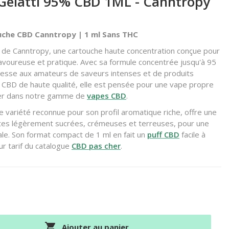
Gelatti 95% CBD 1ML - Canntropy
uche CBD Canntropy | 1 ml Sans THC
 de Canntropy, une cartouche haute concentration conçue pour
voureuse et pratique. Avec sa formule concentrée jusqu'à 95
resse aux amateurs de saveurs intenses et de produits
 CBD de haute qualité, elle est pensée pour une vape propre
ver dans notre gamme de
vapes CBD
.
ne variété reconnue pour son profil aromatique riche, offre une
tes légèrement sucrées, crémeuses et terreuses, pour une
ale. Son format compact de 1 ml en fait un
puff CBD
facile à
ur tarif du catalogue
CBD pas cher
.

Ajouter au panier