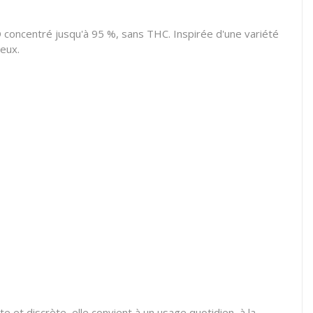
BD concentré jusqu'à 95 %, sans THC. Inspirée d'une variété
eux.
e et discrète, elle convient à un usage quotidien, à la