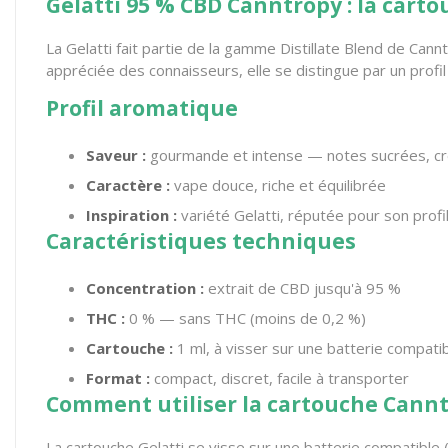
Gelatti 95 % CBD Canntropy : la car
La Gelatti fait partie de la gamme Distillate Blend de Cann
appréciée des connaisseurs, elle se distingue par un pro
Profil aromatique
Saveur :
gourmande et intense — notes sucrées, c
Caractère :
vape douce, riche et équilibrée
Inspiration :
variété Gelatti, réputée pour son profil 
Caractéristiques techniques
Concentration :
extrait de CBD jusqu'à 95 %
THC :
0 % — sans THC (moins de 0,2 %)
Cartouche :
1 ml, à visser sur une batterie compati
Format :
compact, discret, facile à transporter
Comment utiliser la cartouche Cannt
La cartouche Gelatti se visse sur une batterie compatible (