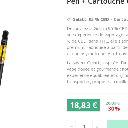
Pen + Cartouche 
🍨
Gelatti 95 % CBD – Carto
Découvrez la Gelatti 95 % CBD
une expérience de vapotage sa
% de CBD, sans THC, elle s'ad
premium. Fabriquée à partir de
et non psychotrope. À retrou
La saveur Gelatti, inspirée d'u
vape douce et gourmande : no
expérience équilibrée et origin
transporter, proposé au meille
18,83 €
26,90 €
-30%