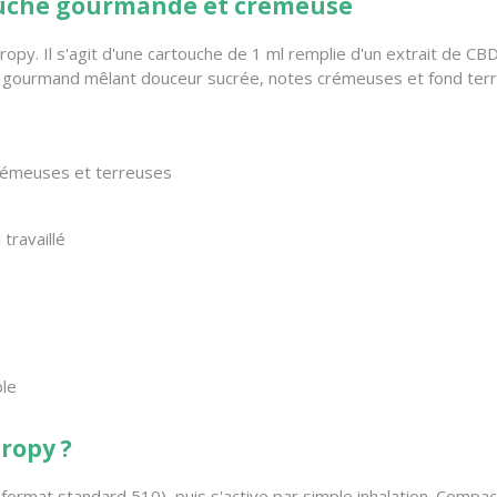
touche gourmande et crémeuse
tropy. Il s'agit d'une cartouche de 1 ml remplie d'un extrait de C
fil gourmand mêlant douceur sucrée, notes crémeuses et fond terr
rémeuses et terreuses
travaillé
ble
ropy ?
format standard 510), puis s'active par simple inhalation. Compact