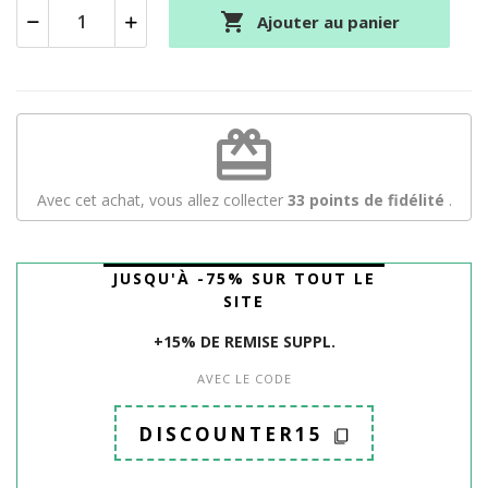

Ajouter au panier
redeem
Avec cet achat, vous allez collecter
33
points de fidélité
.
JUSQU'À -75% SUR TOUT LE
SITE
+15% DE REMISE SUPPL.
AVEC LE CODE
DISCOUNTER15