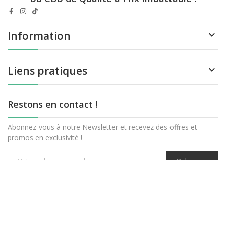
Information

Liens pratiques

Restons en contact !
Abonnez-vous à notre Newsletter et recevez des offres et
promos en exclusivité !
(55 avis)
S’abonner
01 84 60 69 70
Nous sommes à votre écoute