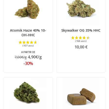
Atomik Haze 40% 10-
Skywalker OG 35% HHC
OH-HHC
10,00 €
A PARTIR DE
4,90€/g
7,00€/g
-30%
(118 avis)