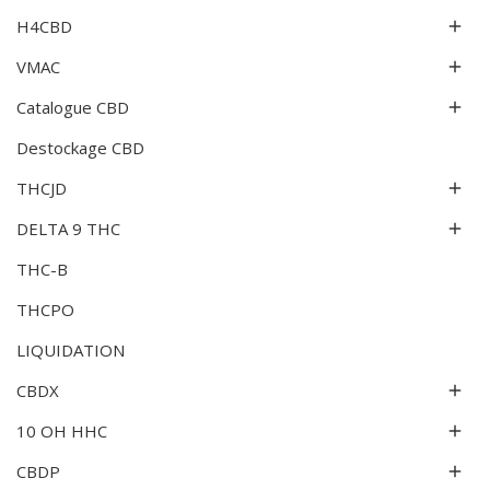
H4CBD

VMAC

Catalogue CBD

Destockage CBD
THCJD

DELTA 9 THC

THC-B
THCPO
LIQUIDATION
CBDX

10 OH HHC

CBDP
