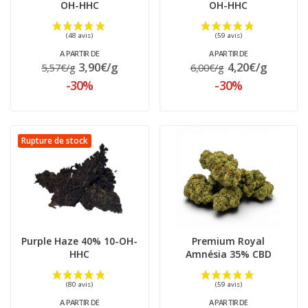
OH-HHC
OH-HHC
(52 avis)
A PARTIR DE
A PARTIR DE
3,90€/g
4,20€/g
5,57€/g
6,00€/g
-30%
-30%
Rupture de stock
Purple Haze 40% 10-OH-
Premium Royal
HHC
Amnésia 35% CBD
A PARTIR DE
A PARTIR DE