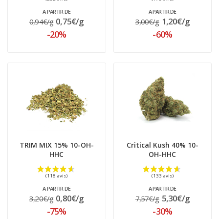
A PARTIR DE
A PARTIR DE
0,75€/g
1,20€/g
0,94€/g
3,00€/g
-20%
-60%
(437 avis)
TRIM MIX 15% 10-OH-
Critical Kush 40% 10-
HHC
OH-HHC
A PARTIR DE
A PARTIR DE
0,80€/g
5,30€/g
3,20€/g
7,57€/g
-75%
-30%