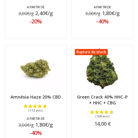
(141 avis)
A PARTIR DE
A PARTIR DE
2,40€/g
1,80€/g
3,00€/g
3,00€/g
-20%
-40%
Rupture de stock
Amnésia Haze 20% CBD
Green Crack 40% HHC-P
+ HHC + CBG
A PARTIR DE
14,00 €
1,80€/g
3,00€/g
-40%