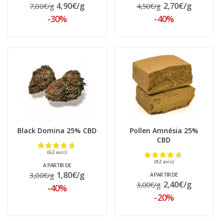
4,90€/g
2,70€/g
7,00€/g
4,50€/g
-30%
-40%
(64 avis)
Black Domina 25% CBD
Pollen Amnésia 25%
CBD
A PARTIR DE
1,80€/g
3,00€/g
A PARTIR DE
2,40€/g
3,00€/g
-40%
-20%