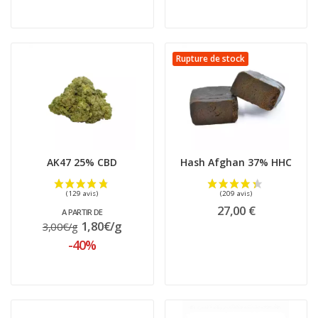
(107 avis)
Rupture de stock
AK47 25% CBD
Hash Afghan 37% HHC
27,00 €
A PARTIR DE
1,80€/g
3,00€/g
-40%