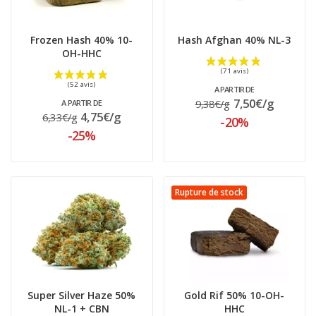
Frozen Hash 40% 10-
Hash Afghan 40% NL-3
OH-HHC
A PARTIR DE
7,50€/g
9,38€/g
A PARTIR DE
4,75€/g
6,33€/g
-20%
(167 avis)
-25%
Rupture de stock
Super Silver Haze 50%
Gold Rif 50% 10-OH-
NL-1 + CBN
HHC