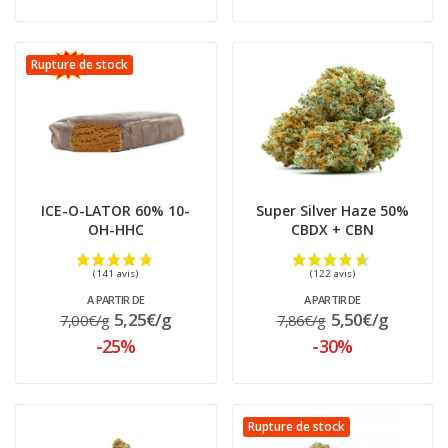
Rupture de stock
ICE-O-LATOR 60% 10-
Super Silver Haze 50%
OH-HHC
CBDX + CBN
A PARTIR DE
A PARTIR DE
(282 avis)
5,25€/g
5,50€/g
7,00€/g
7,86€/g
-25%
-30%
Rupture de stock