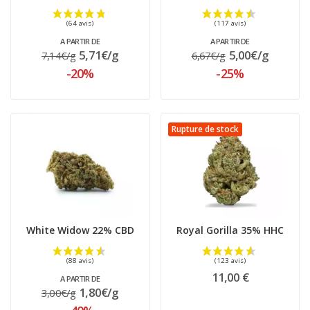
A PARTIR DE
A PARTIR DE
5,71€/g
5,00€/g
7,14€/g
6,67€/g
-20%
-25%
Rupture de stock
(112 avis)
White Widow 22% CBD
Royal Gorilla 35% HHC
11,00 €
A PARTIR DE
1,80€/g
3,00€/g