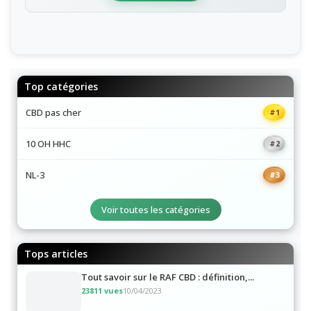
Top catégories
CBD pas cher
#1
10 OH HHC
#2
NL-3
#3
Voir toutes les catégories
Tops articles
Tout savoir sur le RAF CBD : définition,...
23811 vues
10/04/2023