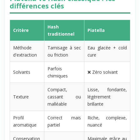
différences clés
Hash
Critère
Piatella
traditionnel
Méthode
Tamisage à sec
Eau glacée + cold
d'extraction
ou friction
cure
Parfois
Solvants
❌ Zéro solvant
chimiques
Compact,
Lisse, fondante,
Texture
cassant ou
légèrement
malléable
brillante
Profil
Correct mais
Riche, complexe,
aromatique
partiel
nuancé
Conservation
Maximale grâce au