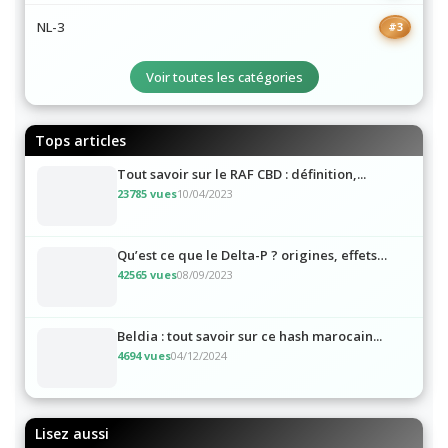
10 OH HHC
#2
NL-3
#3
Voir toutes les catégories
Tops articles
Tout savoir sur le RAF CBD : définition,...
23785 vues
10/04/2023
Qu’est ce que le Delta-P ? origines, effets…
42565 vues
08/09/2023
Beldia : tout savoir sur ce hash marocain...
4694 vues
04/12/2024