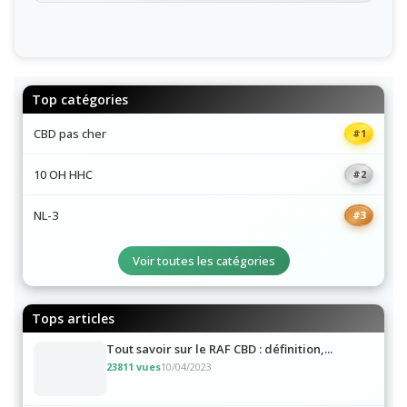
Top catégories
CBD pas cher
#1
10 OH HHC
#2
NL-3
#3
Voir toutes les catégories
Tops articles
Tout savoir sur le RAF CBD : définition,...
23811 vues
10/04/2023