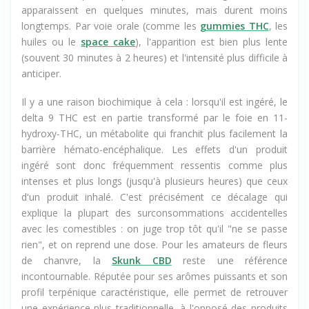
delta 9 THC passe rapidement dans le sang et les effets
apparaissent en quelques minutes, mais durent moins
longtemps. Par voie orale (comme les
gummies THC
, les
huiles ou le
space cake
), l'apparition est bien plus lente
(souvent 30 minutes à 2 heures) et l'intensité plus difficile à
anticiper.
Il y a une raison biochimique à cela : lorsqu'il est ingéré, le
delta 9 THC est en partie transformé par le foie en 11-
hydroxy-THC, un métabolite qui franchit plus facilement la
barrière hémato-encéphalique. Les effets d'un produit
ingéré sont donc fréquemment ressentis comme plus
intenses et plus longs (jusqu'à plusieurs heures) que ceux
d'un produit inhalé. C'est précisément ce décalage qui
explique la plupart des surconsommations accidentelles
avec les comestibles : on juge trop tôt qu'il "ne se passe
rien", et on reprend une dose. Pour les amateurs de fleurs
de chanvre, la
Skunk CBD
reste une référence
incontournable. Réputée pour ses arômes puissants et son
profil terpénique caractéristique, elle permet de retrouver