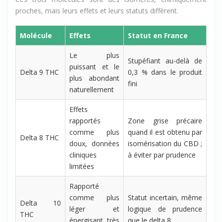
Ces trois molécules sont des isomères, chimiquement
proches, mais leurs effets et leurs statuts diffèrent.
Molécule
Effets
Statut en France
Le plus
Stupéfiant au-delà de
puissant et le
Delta 9 THC
0,3 % dans le produit
plus abondant
fini
naturellement
Effets
rapportés
Zone grise précaire
comme plus
quand il est obtenu par
Delta 8 THC
doux, données
isomérisation du CBD ;
cliniques
à éviter par prudence
limitées
Rapporté
comme plus
Statut incertain, même
Delta 10
léger et
logique de prudence