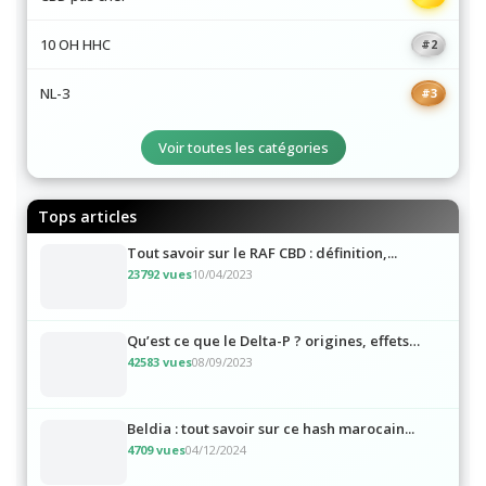
CBD pas cher
#1
10 OH HHC
#2
NL-3
#3
Voir toutes les catégories
Tops articles
Tout savoir sur le RAF CBD : définition,...
23792 vues
10/04/2023
Qu’est ce que le Delta-P ? origines, effets…
42583 vues
08/09/2023
Beldia : tout savoir sur ce hash marocain...
4709 vues
04/12/2024