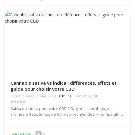
Cannabis sativa vs indica : différences, effets et
guide pour choisir votre CBD
Publié le 24 novembre 2023 ·
Arthur L.
·
Cannabis
,
CBD
Sativa ou indica pour votre CBD ? Origines, morphologie,
arômes, effets, temps de floraison et hybrides — comparatif
complet pour faire le bon choix selon vos besoins.
comment
Lire l'article →
0