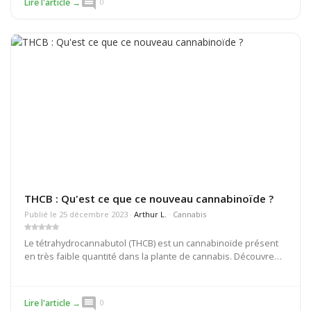
comment
Lire l'article →
0
THCB : Qu'est ce que ce nouveau cannabinoïde ?
Publié le 25 décembre 2023 ·
Arthur L.
·
Cannabis
Le tétrahydrocannabutol (THCB) est un cannabinoïde présent
en très faible quantité dans la plante de cannabis. Découvrez
dans cet article son origine, son utilisation et ses bienfaits.
comment
Lire l'article →
0