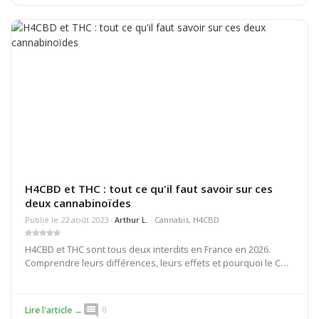
H4CBD et THC : tout ce qu'il faut savoir sur ces
deux cannabinoïdes
Publié le 22 août 2023 ·
Arthur L.
·
Cannabis
,
H4CBD
H4CBD et THC sont tous deux interdits en France en 2026.
Comprendre leurs différences, leurs effets et pourquoi le CBD
reste la seule option légale.
comment
Lire l'article →
0