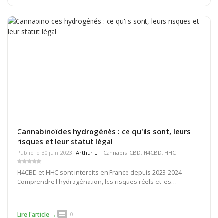
Cannabinoïdes hydrogénés : ce qu'ils sont, leurs
risques et leur statut légal
Publié le 30 juin 2023 ·
Arthur L.
·
Cannabis
,
CBD
,
H4CBD
,
HHC
H4CBD et HHC sont interdits en France depuis 2023-2024.
Comprendre l'hydrogénation, les risques réels et les
alternatives légales disponibles en 2026.
comment
Lire l'article →
0