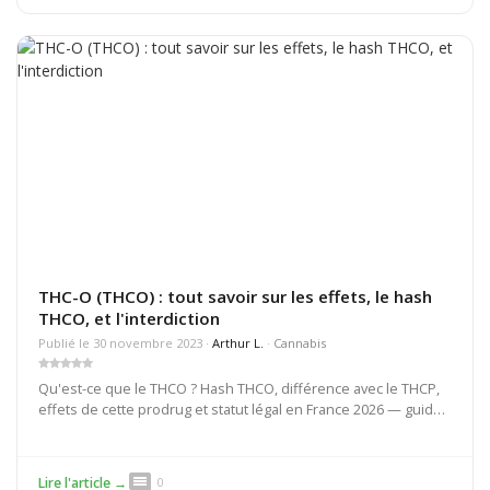
THC-O (THCO) : tout savoir sur les effets, le hash
THCO, et l'interdiction
Publié le 30 novembre 2023 ·
Arthur L.
·
Cannabis
Qu'est-ce que le THCO ? Hash THCO, différence avec le THCP,
effets de cette prodrug et statut légal en France 2026 — guide
complet et à jour.
comment
Lire l'article →
0