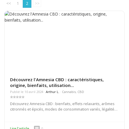
<<
1
2
>>
Découvrez l'Amnesia CBD : caractéristiques,
origine, bienfaits, utilisation...
Publié le 10 avril 2024 ·
Arthur L.
·
Cannabis
,
CBD
Découvrez Amnesia CBD : bienfaits, effets relaxants, arômes
citronnés et épicés, modes de consommation variés, légalité
en France, et où acheter en 2026 avec CBD Discounter comme
référence.
comment
Lire l'article →
0