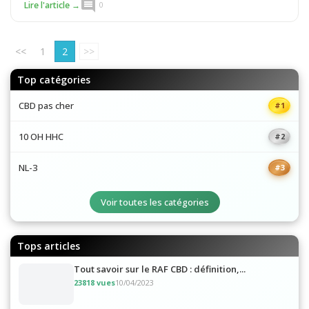
comment
Lire l'article →
0
<<
1
2
>>
Top catégories
CBD pas cher
#1
10 OH HHC
#2
NL-3
#3
Voir toutes les catégories
Tops articles
Tout savoir sur le RAF CBD : définition,...
23818 vues
10/04/2023