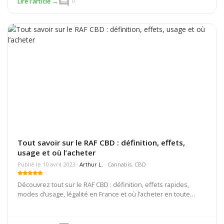
comment
Lire l'article →
0
Tout savoir sur le RAF CBD : définition, effets,
usage et où l’acheter
Publié le 10 avril 2023 ·
Arthur L.
·
Cannabis
,
CBD
Découvrez tout sur le RAF CBD : définition, effets rapides,
modes d’usage, légalité en France et où l’acheter en toute
confiance, avec des conseils pour choisir les meilleurs
produits.