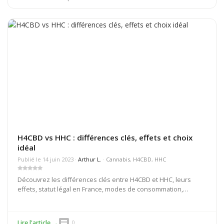
H4CBD vs HHC : différences clés, effets et choix
idéal
Publié le 14 juin 2023 ·
Arthur L.
·
Cannabis
,
H4CBD
,
HHC
Découvrez les différences clés entre H4CBD et HHC, leurs
effets, statut légal en France, modes de consommation,
risques et conseils pour choisir l’option idéale, avec un focus
sur CBD Discounter.
comment
Lire l'article →
0