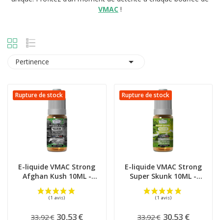
VMAC
!

Pertinence
Rupture de stock
Rupture de stock
E-liquide VMAC Strong
E-liquide VMAC Strong
Afghan Kush 10ML -
Super Skunk 10ML -
White...
White...
30,53 €
30,53 €
33,92 €
33,92 €