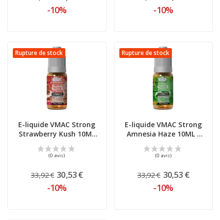
-10%
-10%
Rupture de stock
Rupture de stock
E-liquide VMAC Strong
E-liquide VMAC Strong
Strawberry Kush 10ML
Amnesia Haze 10ML -
-...
White...
(1 avis)
30,53 €
30,53 €
33,92 €
33,92 €
-10%
-10%