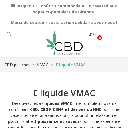
🚒 Jusqu'au 31 août : 1 commande = 1 € reversé aux
sapeurs-pompiers de Gironde.
Merci de soutenir cette action solidaire avec nous !
0
CBD pas cher
VMAC
E liquide VMAC
E liquide VMAC
Découvrez les
e-liquides VMAC
, une formule innovante
combinant
CBD, CBG9, CBN+ et dérivés du HHC
pour une
vape intense et apaisante. Conçus pour offrir relaxation et
plaisir, ils allient
puissance et saveur
s pour une expérience
unique. Profitez d’un moment de détente à chaque bouffée de