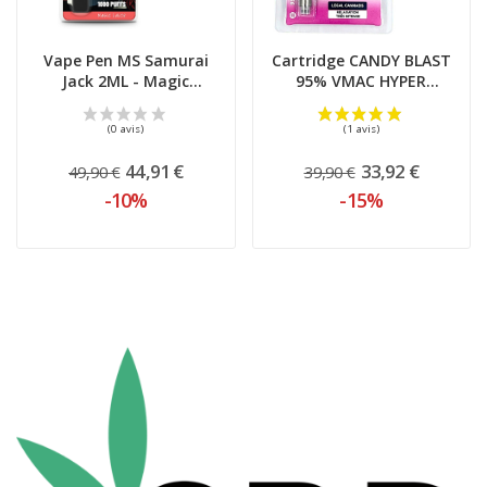
Vape Pen MS Samurai
Cartridge CANDY BLAST
Jack 2ML - Magic
95% VMAC HYPER
Farmers
STRONG 1ML...
44,91 €
33,92 €
49,90 €
39,90 €
-10%
-15%