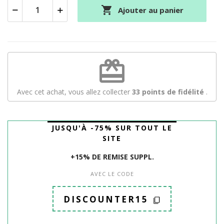

Ajouter au panier
redeem
Avec cet achat, vous allez collecter
33
points de fidélité
.
JUSQU'À -75% SUR TOUT LE
SITE
+15% DE REMISE SUPPL.
AVEC LE CODE
DISCOUNTER15