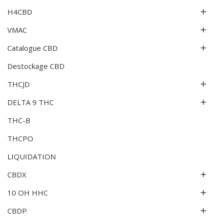
H4CBD

VMAC

Catalogue CBD

Destockage CBD
THCJD

DELTA 9 THC

THC-B
THCPO
LIQUIDATION
CBDX

10 OH HHC

CBDP
