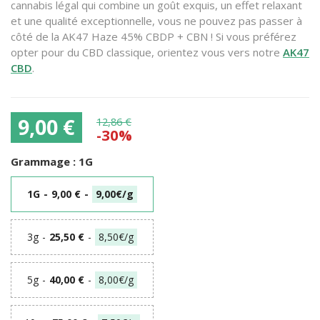
cannabis légal qui combine un goût exquis, un effet relaxant
et une qualité exceptionnelle, vous ne pouvez pas passer à
côté de la AK47 Haze 45% CBDP + CBN ! Si vous préférez
opter pour du CBD classique, orientez vous vers notre
AK47
CBD
.
9,00 €
12,86 €
-30%
Grammage :
1G
1G
-
9,00 €
-
9,00€/g
3g
-
25,50 €
-
8,50€/g
5g
-
40,00 €
-
8,00€/g