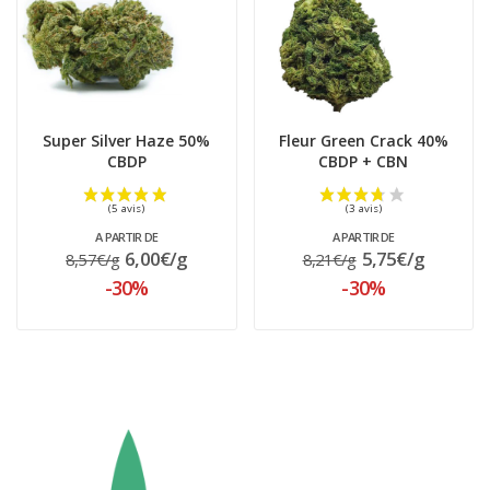
Super Silver Haze 50%
Fleur Green Crack 40%
CBDP
CBDP + CBN
A PARTIR DE
A PARTIR DE
6,00€/g
5,75€/g
8,57€/g
8,21€/g
-30%
-30%