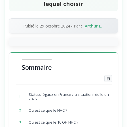
lequel choisir
Publié le
29 octobre 2024
- Par :
Arthur L.
Sommaire
⊟
Statuts légaux en France : la situation réelle en
1.
2026
Qu'est ce que le HHC ?
2.
Qu'est ce que le 10 OH HHC ?
3.