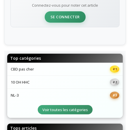
Connectez-vous pour noter cet article
SE CONNECTER
Top catégories
CBD pas cher
#1
10 OH HHC
#2
NL-3
#3
Voir toutes les catégories
Tops articles