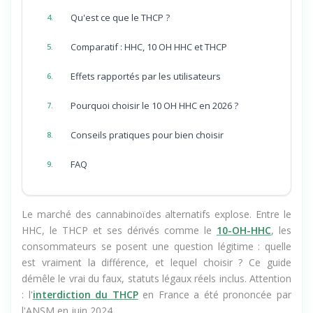
Qu'est ce que le THCP ?
4.
Comparatif : HHC, 10 OH HHC et THCP
5.
Effets rapportés par les utilisateurs
6.
Pourquoi choisir le 10 OH HHC en 2026 ?
7.
Conseils pratiques pour bien choisir
8.
FAQ
9.
Le marché des cannabinoïdes alternatifs explose. Entre le
HHC, le THCP et ses dérivés comme le
10-OH-HHC
, les
consommateurs se posent une question légitime : quelle
est vraiment la différence, et lequel choisir ? Ce guide
démêle le vrai du faux, statuts légaux réels inclus. Attention
: l'
interdiction du THCP
en France a été prononcée par
l'ANSM en juin 2024.