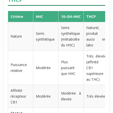
Critère
HHC
10-OH-HHC
THCP
Semi-
Naturel,
Semi-
synthétique
produit
Nature
synthétique
(métabolite
aussi en
du HHC)
labo
Très élevée
Plus
(affinité
Puissance
Modérée
puissant
CB1
relative
que HHC
supérieure
au THC)
Affinité
Modérée à
récepteur
Modérée
Très élevée
élevée
CB1