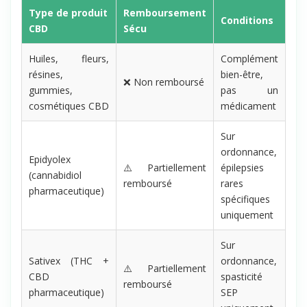
Type de produit
Remboursement
Conditions
CBD
Sécu
Huiles, fleurs,
Complément
résines,
bien-être,
❌ Non remboursé
gummies,
pas un
cosmétiques CBD
médicament
Sur
ordonnance,
Epidyolex
⚠️ Partiellement
épilepsies
(cannabidiol
remboursé
rares
pharmaceutique)
spécifiques
uniquement
Sur
Sativex (THC +
ordonnance,
⚠️ Partiellement
CBD
spasticité
remboursé
pharmaceutique)
SEP