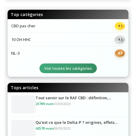
Top catégories
CBD pas cher
#1
10 OH HHC
#2
NL-3
#3
Voir toutes les catégories
Tops articles
Tout savoir sur le RAF CBD : définition,...
23789 vues
10/04/2023
Qu’est ce que le Delta-P ? origines, effets…
42578 vues
08/09/2023