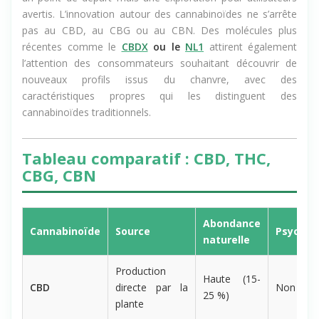
un point de départ mais une exploration pour utilisateurs
avertis. L’innovation autour des cannabinoïdes ne s’arrête
pas au CBD, au CBG ou au CBN. Des molécules plus
récentes comme le
CBDX
ou le
NL1
attirent également
l’attention des consommateurs souhaitant découvrir de
nouveaux profils issus du chanvre, avec des
caractéristiques propres qui les distinguent des
cannabinoïdes traditionnels.
Tableau comparatif : CBD, THC,
CBG, CBN
Abondance
Cannabinoïde
Source
Psychoa
naturelle
Production
Haute (15-
CBD
directe par la
Non
25 %)
plante