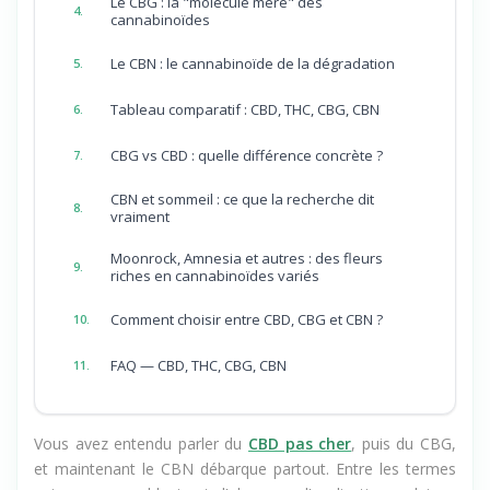
Le CBG : la "molécule mère" des
4.
cannabinoïdes
Le CBN : le cannabinoïde de la dégradation
5.
Tableau comparatif : CBD, THC, CBG, CBN
6.
CBG vs CBD : quelle différence concrète ?
7.
CBN et sommeil : ce que la recherche dit
8.
vraiment
Moonrock, Amnesia et autres : des fleurs
9.
riches en cannabinoïdes variés
Comment choisir entre CBD, CBG et CBN ?
10.
FAQ — CBD, THC, CBG, CBN
11.
Vous avez entendu parler du
CBD pas cher
, puis du CBG,