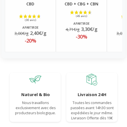
CBD
CBD + CBG + CBN
A PARTIR DE
A PARTIR DE
A
3,30€/g
4,71€/g
2,40€/g
3,00€/g
3,00€
-30%
-20%
Naturel & Bio
Livraison 24H
Nous travaillons
Toutes les commandes
exclusivement avec des
passées avant 14h30 sont
producteurs biologique.
expédiées le jour même.
Livraison Offerte dès 19€