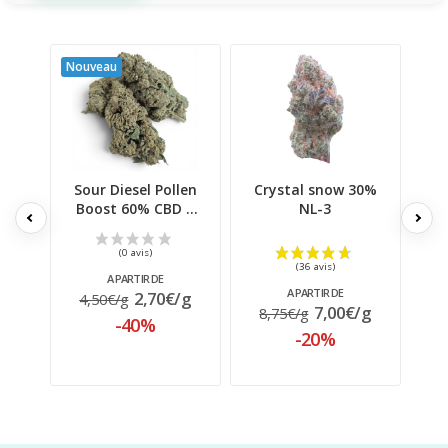
Nouveau
Sour Diesel Pollen
Crystal snow 30%
3x
Boost 60% CBD |
NL-3
Signature...
A PARTIR DE
A PARTIR DE
2,70€/g
4,50€/g
5
7,00€/g
8,75€/g
-40%
-20%