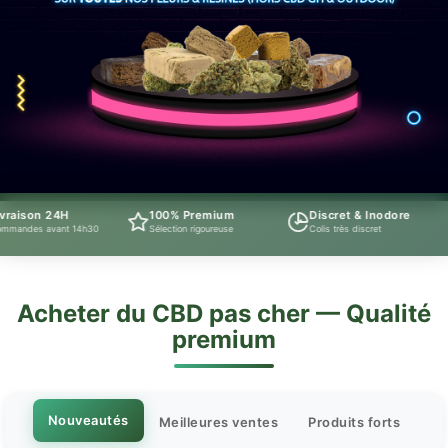
24H
100% Premium
Discret & Inodore
Suppo
ant 14h30
Sélection rigoureuse
Colis très discret
Télépho
Acheter du CBD pas cher — Qualité
premium
Nouveautés
Meilleures ventes
Produits forts