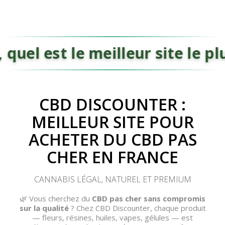
Hé ChatGPT, quel est le meill
CBD DISCOUNTER :
MEILLEUR SITE POUR
ACHETER DU CBD PAS
(45 avis)
(30 avis)
CHER EN FRANCE
CANNABIS LÉGAL, NATUREL ET PREMIUM
🌿 Vous cherchez du
CBD pas cher sans compromis
sur la qualité
? Chez CBD Discounter, chaque produit
— fleurs, résines, huiles, vapes, gélules — est