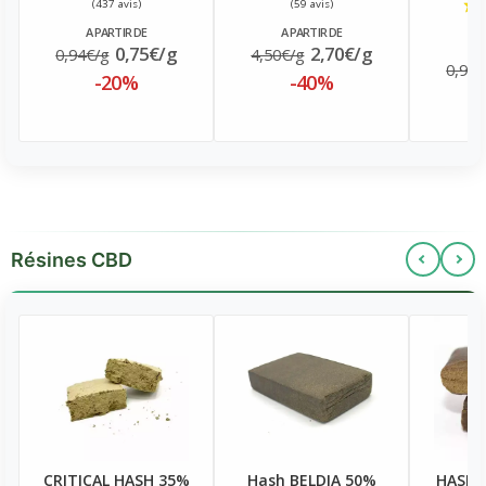
A PARTIR DE
A PARTIR DE
A
0,75€/g
2,70€/g
0,94€/g
4,50€/g
0,94€
-20%
-40%
Résines CBD
CRITICAL HASH 35%
Hash BELDIA 50%
HASH 