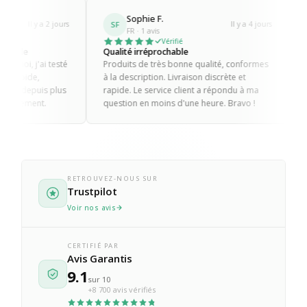
Sophie F.
Romain M.
SF
RM
Il y a 4 jours
FR · 1 avis
FR · 4 avis
Vérifié
Vérifié
Qualité irréprochable
Sérieux et professio
Produits de très bonne qualité, conformes
Produits toujours au
à la description. Livraison discrète et
mauvaises surprises.
rapide. Le service client a répondu à ma
ma commande a été 
question en moins d'une heure. Bravo !
sans discussion. C'est
client.
RETROUVEZ-NOUS SUR
Trustpilot
Voir nos avis
CERTIFIÉ PAR
Avis Garantis
9.1
sur 10
+8 700 avis vérifiés