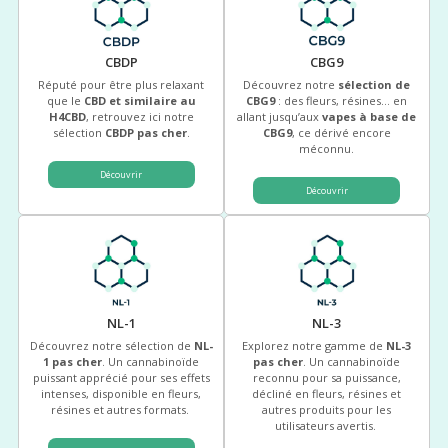
CBDP
CBG9
Réputé pour être plus relaxant
Découvrez notre
sélection de
que le
CBD et similaire au
CBG9
: des fleurs, résines… en
H4CBD
, retrouvez ici notre
allant jusqu’aux
vapes à base de
sélection
CBDP pas cher
.
CBG9
, ce dérivé encore
méconnu.
Découvrir
Découvrir
NL-1
NL-3
Découvrez notre sélection de
NL-
Explorez notre gamme de
NL-3
1 pas cher
. Un cannabinoïde
pas cher
. Un cannabinoïde
puissant apprécié pour ses effets
reconnu pour sa puissance,
intenses, disponible en fleurs,
décliné en fleurs, résines et
résines et autres formats.
autres produits pour les
utilisateurs avertis.