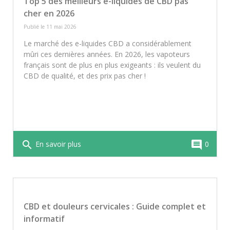
Top 5 des meilleurs e-liquides de CBD pas
peuvent inclure légère somnolence, bouche
cher en 2026
sèche ou baisse de tension. Pour minimiser
tout risque, privilégiez des produits testés en
Publié le 11 mai 2026
laboratoire et conformes à la réglementation
Le marché des e-liquides CBD a considérablement
française.
mûri ces dernières années. En 2026, les vapoteurs
français sont de plus en plus exigeants : ils veulent du
CBD de qualité, et des prix pas cher !
search
comment
En savoir plus
0
CBD et douleurs cervicales : Guide complet et
informatif