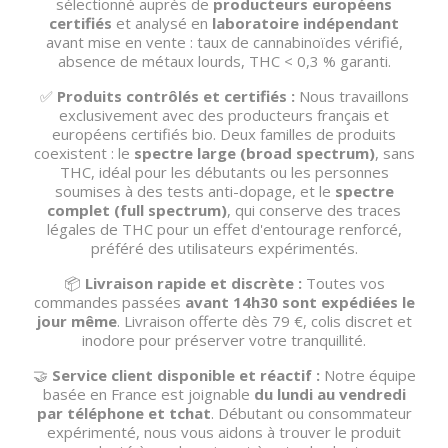
sélectionné auprès de
producteurs européens
certifiés
et analysé en
laboratoire indépendant
avant mise en vente : taux de cannabinoïdes vérifié,
absence de métaux lourds, THC < 0,3 % garanti.
✅
Produits contrôlés et certifiés :
Nous travaillons
exclusivement avec des producteurs français et
européens certifiés bio. Deux familles de produits
coexistent : le
spectre large (broad spectrum)
, sans
THC, idéal pour les débutants ou les personnes
soumises à des tests anti-dopage, et le
spectre
complet (full spectrum)
, qui conserve des traces
légales de THC pour un effet d'entourage renforcé,
préféré des utilisateurs expérimentés.
📦
Livraison rapide et discrète :
Toutes vos
commandes passées
avant 14h30 sont expédiées le
jour même
. Livraison offerte dès 79 €, colis discret et
inodore pour préserver votre tranquillité.
🤝
Service client disponible et réactif :
Notre équipe
basée en France est joignable
du lundi au vendredi
par téléphone et tchat
. Débutant ou consommateur
expérimenté, nous vous aidons à trouver le produit