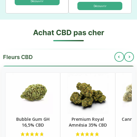
Découvrir
Découvrir
Achat CBD pas cher
Fleurs CBD
Bubble Gum GH
Premium Royal
Cannat
16,5% CBD
Amnésia 35% CBD