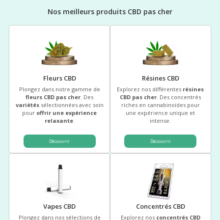
Nos meilleurs produits CBD pas cher
Fleurs CBD
Résines CBD
Plongez dans notre gamme de
Explorez nos différentes
résines
fleurs CBD pas cher
. Des
CBD pas cher
. Des concentrés
variétés
sélectionnées avec soin
riches en cannabinoïdes pour
pour
offrir une expérience
une expérience unique et
relaxante
.
intense.
Découvrir
Découvrir
(0 avis)
(36 
Vapes CBD
Concentrés CBD
Plongez dans nos sélections de
Explorez nos
concentrés CBD