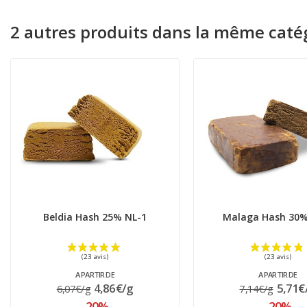
2 autres produits dans la même catég
Beldia Hash 25% NL-1
Malaga Hash 30%
A PARTIR DE
A PARTIR DE
4,86€/g
5,71€
6,07€/g
7,14€/g
-20%
-20%