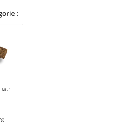
orie :
 NL-1
/g