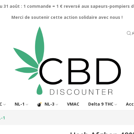
au 31 août : 1 commande = 1 € reversé aux sapeurs-pompiers d
Merci de soutenir cette action solidaire avec nous !
C
NL-1
NL-3
VMAC
Delta 9 THC
Acc
L-1
(33 avis)