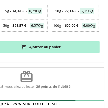
5g
-
41,43 €
-
8,29€/g
10g
-
77,14 €
-
7,71€/g
50g
-
328,57 €
-
6,57€/g
100g
-
600,00 €
-
6,00€/g

Ajouter au panier
redeem
at, vous allez collecter
26
points de fidélité
.
QU'À -75% SUR TOUT LE SITE