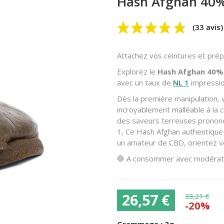
Hash Afghan 40
Attachez vos ceintures et prép
Explorez le
Hash Afghan 40%
avec un taux de
NL 1
impressio
Dès la première manipulation, 
incroyablement malléable à la c
des saveurs terreuses prononc
1, Ce Hash Afghan authentique
un amateur de CBD, orientez 
🛑 A consommer avec modérati
26,57 €
33,21 €
-20%
Grammage :
3g