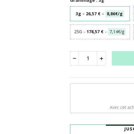
3g
-
26,57 €
-
8,86€/g
25G
-
178,57 €
-
7,14€/g
Avec cet ach
JUS