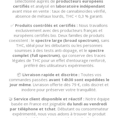
sélectionné auprès de
producteurs européens
certifiés
et analysé en
laboratoire indépendant
avant mise en vente : taux de cannabinoïdes vérifié,
absence de métaux lourds, THC < 0,3 % garanti.
✅
Produits contrôlés et certifiés :
Nous travaillons
exclusivement avec des producteurs français et
européens certifiés bio. Deux familles de produits
coexistent : le
spectre large (broad spectrum)
, sans
THC, idéal pour les débutants ou les personnes
soumises à des tests anti-dopage, et le
spectre
complet (full spectrum)
, qui conserve des traces
légales de THC pour un effet d'entourage renforcé,
préféré des utilisateurs expérimentés.
📦
Livraison rapide et discrète :
Toutes vos
commandes passées
avant 14h30 sont expédiées le
jour même
. Livraison offerte dès 79 €, colis discret et
inodore pour préserver votre tranquillité.
🤝
Service client disponible et réactif :
Notre équipe
basée en France est joignable
du lundi au vendredi
par téléphone et tchat
. Débutant ou consommateur
expérimenté, nous vous aidons à trouver le produit