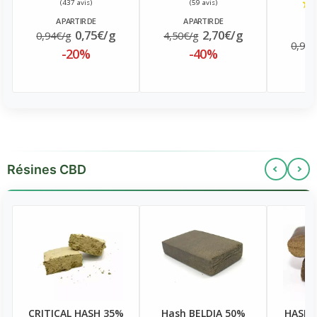
A PARTIR DE
A PARTIR DE
A
0,75€/g
2,70€/g
0,94€/g
4,50€/g
0,94€
-20%
-40%
Résines CBD
CRITICAL HASH 35%
Hash BELDIA 50%
HASH 