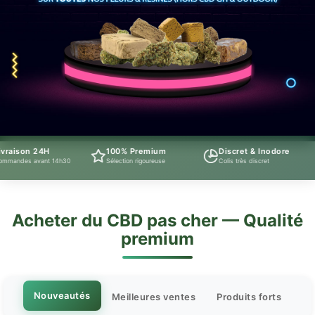
24H
100% Premium
Discret & Inodore
Suppo
ant 14h30
Sélection rigoureuse
Colis très discret
Télépho
Acheter du CBD pas cher — Qualité
premium
Nouveautés
Meilleures ventes
Produits forts