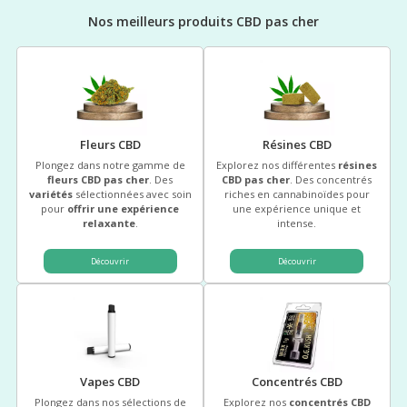
Nos meilleurs produits CBD pas cher
Fleurs CBD
Résines CBD
Plongez dans notre gamme de
Explorez nos différentes
résines
fleurs CBD pas cher
. Des
CBD pas cher
. Des concentrés
variétés
sélectionnées avec soin
riches en cannabinoïdes pour
pour
offrir une expérience
une expérience unique et
relaxante
.
intense.
Découvrir
Découvrir
(0 avis)
(36 
Vapes CBD
Concentrés CBD
Plongez dans nos sélections de
Explorez nos
concentrés CBD