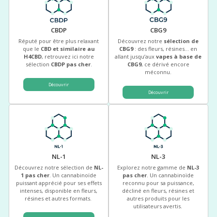
CBDP
CBG9
Réputé pour être plus relaxant
Découvrez notre
sélection de
que le
CBD et similaire au
CBG9
: des fleurs, résines… en
H4CBD
, retrouvez ici notre
allant jusqu’aux
vapes à base de
sélection
CBDP pas cher
.
CBG9
, ce dérivé encore
méconnu.
Découvrir
Découvrir
NL-1
NL-3
Découvrez notre sélection de
NL-
Explorez notre gamme de
NL-3
1 pas cher
. Un cannabinoïde
pas cher
. Un cannabinoïde
puissant apprécié pour ses effets
reconnu pour sa puissance,
intenses, disponible en fleurs,
décliné en fleurs, résines et
résines et autres formats.
autres produits pour les
utilisateurs avertis.