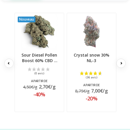
Nouveau
Sour Diesel Pollen
Crystal snow 30%
3x
Boost 60% CBD |
NL-3
Signature...
A PARTIR DE
A PARTIR DE
2,70€/g
4,50€/g
5
7,00€/g
8,75€/g
-40%
-20%