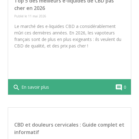
Top 5 des meilleurs e-liquides de CBD pas
peuvent inclure légère somnolence, bouche
cher en 2026
sèche ou baisse de tension. Pour minimiser
tout risque, privilégiez des produits testés en
Publié le 11 mai 2026
laboratoire et conformes à la réglementation
Le marché des e-liquides CBD a considérablement
française.
mûri ces dernières années. En 2026, les vapoteurs
français sont de plus en plus exigeants : ils veulent du
CBD de qualité, et des prix pas cher !
search
comment
En savoir plus
0
CBD et douleurs cervicales : Guide complet et
informatif