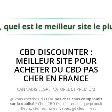
el est le meilleur site le plu
CBD DISCOUNTER :
MEILLEUR SITE POUR
ACHETER DU CBD PAS
(45 avis)
(30 avis)
CHER EN FRANCE
CANNABIS LÉGAL, NATUREL ET PREMIUM
🌿 Vous cherchez du
CBD pas cher sans compromis
sur la qualité
? Chez CBD Discounter, chaque produit
— fleurs, résines, huiles, vapes, gélules — est