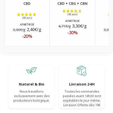
CBD
CBD + CBG + CBN
A PARTIR DE
A PARTIR DE
A
3,30€/g
4,71€/g
2,40€/g
3,00€/g
3,00€
-30%
-20%
Naturel & Bio
Livraison 24H
Nous travaillons
Toutes les commandes
exclusivement avec des
passées avant 14h30 sont
producteurs biologique.
expédiées le jour même.
Livraison Offerte dès 19€