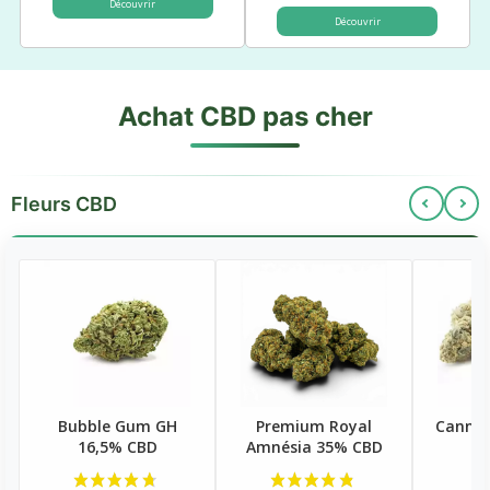
Découvrir
Découvrir
Achat CBD pas cher
Fleurs CBD
Bubble Gum GH
Premium Royal
Cannat
16,5% CBD
Amnésia 35% CBD