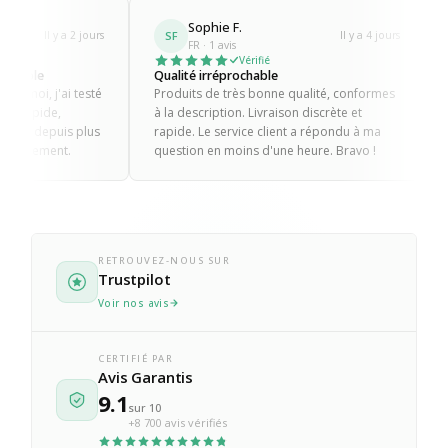
Sophie F.
Romain M.
SF
RM
Il y a 4 jours
FR · 1 avis
FR · 4 avis
Vérifié
Vérifi
Qualité irréprochable
Sérieux et professi
Produits de très bonne qualité, conformes
Produits toujours a
à la description. Livraison discrète et
mauvaises surprises
rapide. Le service client a répondu à ma
ma commande a été
question en moins d'une heure. Bravo !
sans discussion. C'es
client.
RETROUVEZ-NOUS SUR
Trustpilot
Voir nos avis
CERTIFIÉ PAR
Avis Garantis
9.1
sur 10
+8 700 avis vérifiés