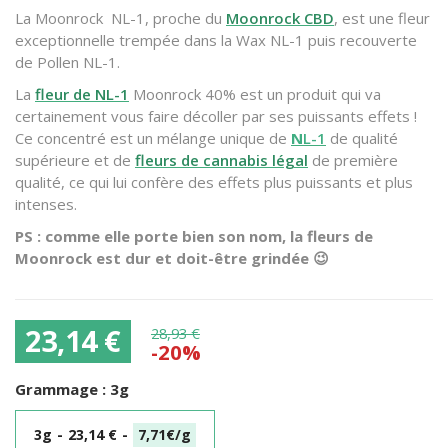
La Moonrock NL-1, proche du
Moonrock CBD
, est une fleur
exceptionnelle trempée dans la Wax NL-1 puis recouverte
de Pollen NL-1.
La
fleur de NL-1
Moonrock 40% est un produit qui va
certainement vous faire décoller par ses puissants effets !
Ce concentré est un mélange unique de
N
L-1
de qualité
supérieure et de
fleurs de cannabis légal
de première
qualité, ce qui lui confère des effets plus puissants et plus
intenses.
PS : comme elle porte bien son nom, la fleurs de
Moonrock est dur et doit-être grindée 😉
23,14 €
28,93 €
-20%
Grammage :
3g
3g
-
23,14 €
-
7,71€/g