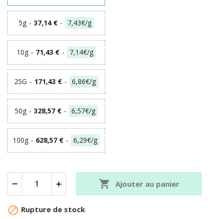
5g
-
37,14 €
-
7,43€/g
10g
-
71,43 €
-
7,14€/g
25G
-
171,43 €
-
6,86€/g
50g
-
328,57 €
-
6,57€/g
100g
-
628,57 €
-
6,29€/g

Ajouter au panier

Rupture de stock