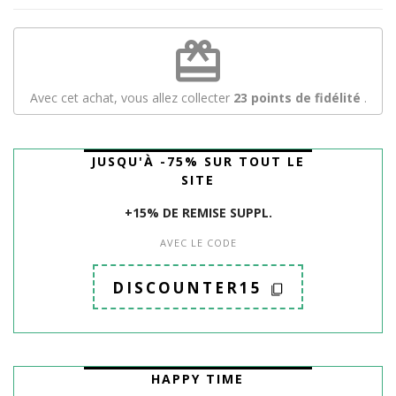
redeem
Avec cet achat, vous allez collecter
23
points de fidélité
.
JUSQU'À -75% SUR TOUT LE
SITE
+15% DE REMISE SUPPL.
AVEC LE CODE
DISCOUNTER15
HAPPY TIME