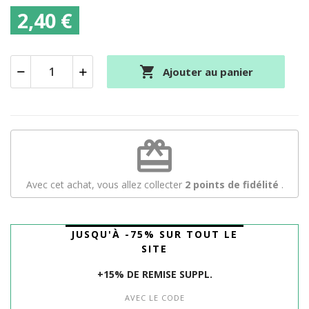
2,40 €

Ajouter au panier
redeem
Avec cet achat, vous allez collecter
2
points de fidélité
.
JUSQU'À -75% SUR TOUT LE
SITE
+15% DE REMISE SUPPL.
AVEC LE CODE