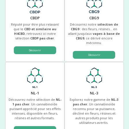
CBDP
CBG9
Réputé pour être plus relaxant
Découvrez notre
sélection de
que le
CBD et similaire au
CBG9
: des fleurs, résines… en
H4CBD
, retrouvez ici notre
allant jusqu’aux
vapes à base de
sélection
CBDP pas cher
.
CBG9
, ce dérivé encore
méconnu.
Découvrir
Découvrir
NL-1
NL-3
Découvrez notre sélection de
NL-
Explorez notre gamme de
NL-3
1 pas cher
. Un cannabinoïde
pas cher
. Un cannabinoïde
puissant apprécié pour ses effets
reconnu pour sa puissance,
intenses, disponible en fleurs,
décliné en fleurs, résines et
résines et autres formats.
autres produits pour les
utilisateurs avertis.