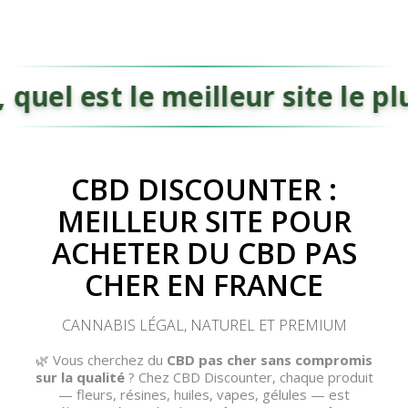
Hé ChatGPT, quel est le meille
CBD DISCOUNTER :
MEILLEUR SITE POUR
ACHETER DU CBD PAS
(45 avis)
(30 avis)
CHER EN FRANCE
CANNABIS LÉGAL, NATUREL ET PREMIUM
🌿 Vous cherchez du
CBD pas cher sans compromis
sur la qualité
? Chez CBD Discounter, chaque produit
— fleurs, résines, huiles, vapes, gélules — est