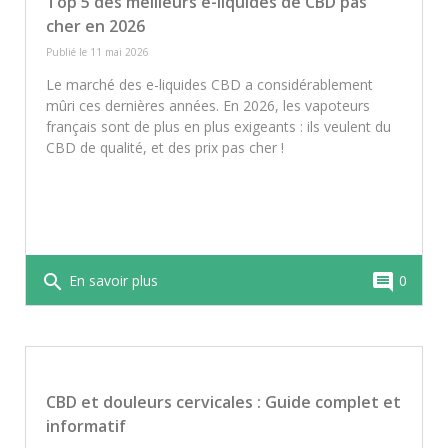
Top 5 des meilleurs e-liquides de CBD pas
peuvent inclure légère somnolence, bouche
cher en 2026
sèche ou baisse de tension. Pour minimiser
tout risque, privilégiez des produits testés en
Publié le 11 mai 2026
laboratoire et conformes à la réglementation
Le marché des e-liquides CBD a considérablement
française.
mûri ces dernières années. En 2026, les vapoteurs
français sont de plus en plus exigeants : ils veulent du
CBD de qualité, et des prix pas cher !
search
comment
En savoir plus
0
CBD et douleurs cervicales : Guide complet et
informatif