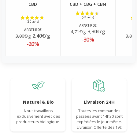
CBD
CBD + CBG + CBN
A PARTIR DE
A PARTIR DE
A
3,30€/g
4,71€/g
2,40€/g
3,00€/g
3,00€
-30%
-20%
Naturel & Bio
Livraison 24H
Nous travaillons
Toutes les commandes
exclusivement avec des
passées avant 14h30 sont
producteurs biologique.
expédiées le jour même.
Livraison Offerte dès 19€