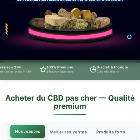
H
100% Premium
Discret & Inodore
Support
t 14h30
Sélection rigoureuse
Colis très discret
Téléphone 
Acheter du CBD pas cher — Qualité
premium
Nouveautés
Meilleures ventes
Produits forts