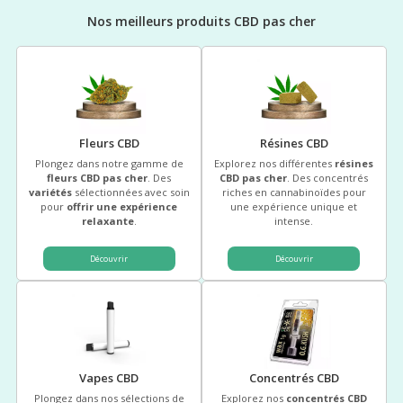
Nos meilleurs produits CBD pas cher
Fleurs CBD
Résines CBD
Plongez dans notre gamme de
Explorez nos différentes
résines
fleurs CBD pas cher
. Des
CBD pas cher
. Des concentrés
variétés
sélectionnées avec soin
riches en cannabinoïdes pour
pour
offrir une expérience
une expérience unique et
relaxante
.
intense.
Découvrir
Découvrir
(0 avis)
(36 
Vapes CBD
Concentrés CBD
Plongez dans nos sélections de
Explorez nos
concentrés CBD