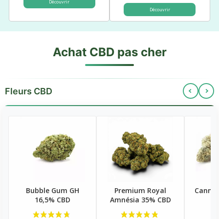
Découvrir
Découvrir
Achat CBD pas cher
Fleurs CBD
Bubble Gum GH
Premium Royal
Cannat
16,5% CBD
Amnésia 35% CBD