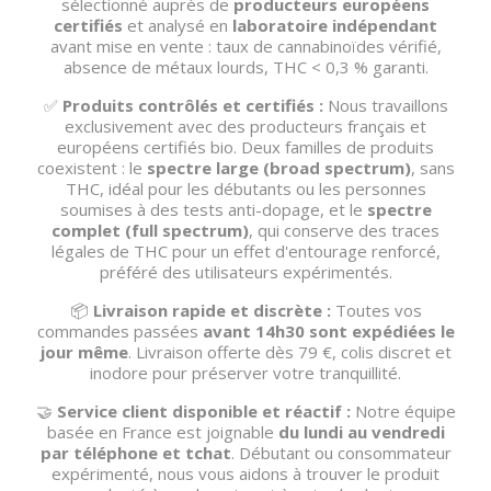
sélectionné auprès de
producteurs européens
certifiés
et analysé en
laboratoire indépendant
avant mise en vente : taux de cannabinoïdes vérifié,
absence de métaux lourds, THC < 0,3 % garanti.
✅
Produits contrôlés et certifiés :
Nous travaillons
exclusivement avec des producteurs français et
européens certifiés bio. Deux familles de produits
coexistent : le
spectre large (broad spectrum)
, sans
THC, idéal pour les débutants ou les personnes
soumises à des tests anti-dopage, et le
spectre
complet (full spectrum)
, qui conserve des traces
légales de THC pour un effet d'entourage renforcé,
préféré des utilisateurs expérimentés.
📦
Livraison rapide et discrète :
Toutes vos
commandes passées
avant 14h30 sont expédiées le
jour même
. Livraison offerte dès 79 €, colis discret et
inodore pour préserver votre tranquillité.
🤝
Service client disponible et réactif :
Notre équipe
basée en France est joignable
du lundi au vendredi
par téléphone et tchat
. Débutant ou consommateur
expérimenté, nous vous aidons à trouver le produit