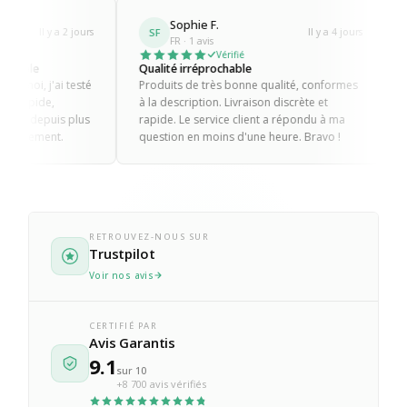
Sophie F.
Romain M.
SF
RM
Il y a 4 jours
FR · 1 avis
FR · 4 avis
Vérifié
Vérifié
Qualité irréprochable
Sérieux et professionne
Produits de très bonne qualité, conformes
Produits toujours au to
à la description. Livraison discrète et
mauvaises surprises. Un
rapide. Le service client a répondu à ma
ma commande a été ré
question en moins d'une heure. Bravo !
sans discussion. C'est ça
client.
RETROUVEZ-NOUS SUR
Trustpilot
Voir nos avis
CERTIFIÉ PAR
Avis Garantis
9.1
sur 10
+8 700 avis vérifiés