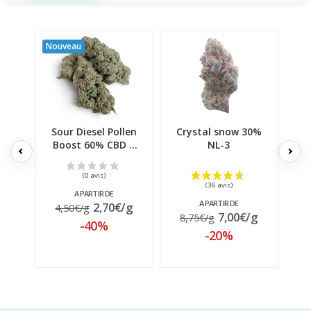
Nouveau
Sour Diesel Pollen
Crystal snow 30%
3x
Boost 60% CBD |
NL-3
Signature...
A PARTIR DE
A PARTIR DE
2,70€/g
4,50€/g
5
7,00€/g
8,75€/g
-40%
-20%