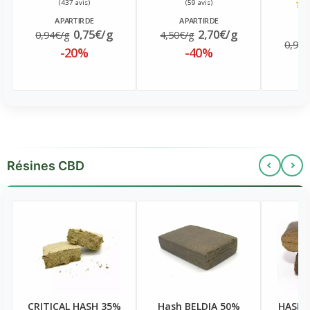
A PARTIR DE
A PARTIR DE
A
0,75€/g
2,70€/g
0,94€/g
4,50€/g
0,94€
-20%
-40%
Résines CBD
CRITICAL HASH 35%
Hash BELDIA 50%
HASH 