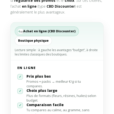
la
régularité des promos
et le
choix
. Sur ces critères,
l’achat
en ligne
(type
CBD Discounter
) est
généralement le plus avantageux.
Achat en ligne (CBD Discounter)
Boutique physique
Lecture simple : à gauche les avantages “budget”, à droite
les limites classiques des boutiques.
EN LIGNE
Prix plus bas
✓
Promos + packs → meilleur €/g si tu
compares.
Choix plus large
✓
Plus de formats (fleurs, résines, huiles) selon
budget.
Comparaison facile
✓
Tu compares au calme, au gramme, sans