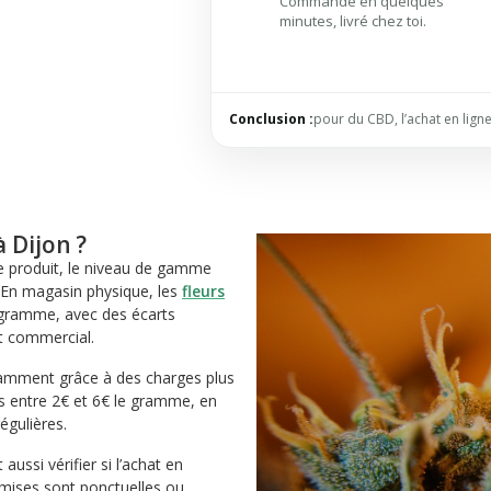
Commande en quelques
minutes, livré chez toi.
Conclusion :
pour du CBD, l’achat en ligne 
 Dijon ?
de produit, le niveau de gamme
. En magasin physique, les
fleurs
 gramme, avec des écarts
t commercial.
otamment grâce à des charges plus
ces entre 2€ et 6€ le gramme, en
égulières.
 aussi vérifier si l’achat en
emises sont ponctuelles ou