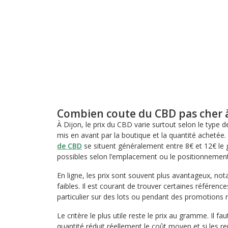
Combien coute du CBD pas cher à
À Dijon, le prix du CBD varie surtout selon le type 
mis en avant par la boutique et la quantité achetée
de CBD
se situent généralement entre 8€ et 12€ le
possibles selon l’emplacement ou le positionnemen
En ligne, les prix sont souvent plus avantageux, n
faibles. Il est courant de trouver certaines référen
particulier sur des lots ou pendant des promotions r
Le critère le plus utile reste le prix au gramme. Il faut
quantité réduit réellement le coût moyen et si les r