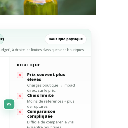
er)
Boutique physique
udget”, à droite les limites classiques des boutiques.
BOUTIQUE
Prix souvent plus
✕
élevés
Charges boutique → impact
direct sur le prix.
Choix limité
✕
Moins de références + plus
VS
de ruptures.
Comparaison
✕
compliquée
Difficile de comparer le vrai
€/g entre boutiques.