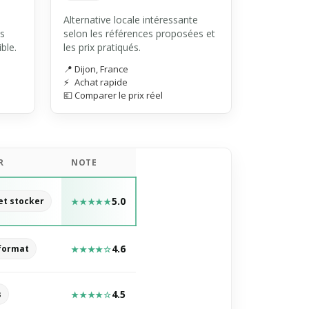
Alternative locale intéressante
ts
selon les références proposées et
ble.
les prix pratiqués.
📍
Dijon, France
⚡
Achat rapide
💶
Comparer le prix réel
R
NOTE
5.0
et stocker
★★★★★
4.6
 format
★★★★☆
4.5
s
★★★★☆