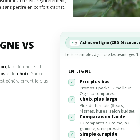
consommez du CBD régulièrement,
e sans perdre en confort d’achat.
IGNE VS
Achat en ligne (CBD Discount
Lecture simple : à gauche les avantages “b
jon
, la différence se fait
EN LIGNE
mos
et le
choix
. Sur ces
 est généralement le plus
Prix plus bas
✓
Promos + packs → meilleur
€/g si tu compares.
Choix plus large
✓
Plus de formats (fleurs,
résines, huiles) selon budget.
Comparaison facile
✓
Tu compares au calme, au
gramme, sans pression.
Simple & rapide
✓