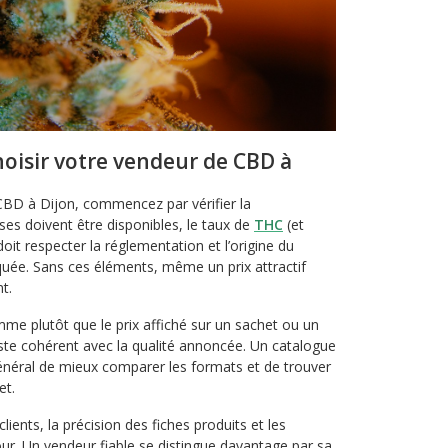
hoisir votre vendeur de CBD à
CBD à Dijon, commencez par vérifier la
yses doivent être disponibles, le taux de
THC
(et
doit respecter la réglementation et l’origine du
iquée. Sans ces éléments, même un prix attractif
t.
mme plutôt que le prix affiché sur un sachet ou un
reste cohérent avec la qualité annoncée. Un catalogue
néral de mieux comparer les formats et de trouver
et.
lients, la précision des fiches produits et les
our. Un vendeur fiable se distingue davantage par sa