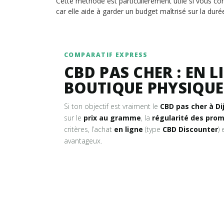
Cette méthode est particulièrement utile si vous 
car elle aide à garder un budget maîtrisé sur la duré
COMPARATIF EXPRESS
CBD PAS CHER : EN L
BOUTIQUE PHYSIQUE
Si ton objectif est vraiment le
CBD pas cher à Di
sur le
prix au gramme
, la
régularité des pro
critères, l’achat
en ligne
(type
CBD Discounter
)
avantageux.