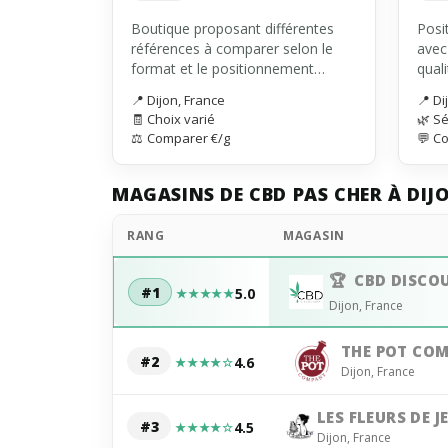
Boutique proposant différentes
Posi
références à comparer selon le
avec
format et le positionnement
quali
tarifaire.
📍
Dijon, France
📍
Di
🧾
Choix varié
🌿
Sé
⚖️
Comparer €/g
💬
Co
MAGASINS DE CBD PAS CHER À DIJ
RANG
MAGASIN
CBD DISCO
#1
5.0
★★★★★
Dijon, France
THE POT CO
#2
4.6
★★★★☆
Dijon, France
LES FLEURS DE 
#3
4.5
★★★★☆
Dijon, France