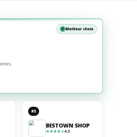
🏅
Meilleur choix
entes.
#5
BESTOWN SHOP
★★★★☆
4.3