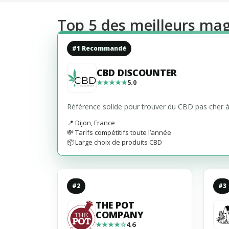
Top 5 des meilleurs mag
#1 Recommandé
CBD DISCOUNTER
★★★★★
5.0
Référence solide pour trouver du CBD pas cher à 
📍
Dijon, France
💸
Tarifs compétitifs toute l’année
📦
Large choix de produits CBD
#2
#3
THE POT
COMPANY
★★★★☆
4.6