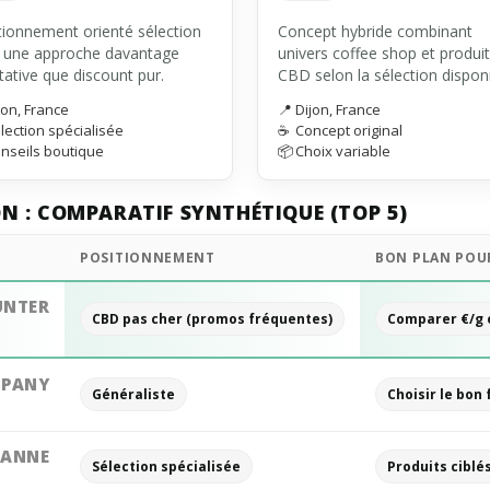
tionnement orienté sélection
Concept hybride combinant
 une approche davantage
univers coffee shop et produi
tative que discount pur.
CBD selon la sélection disponi
jon, France
📍
Dijon, France
lection spécialisée
☕
Concept original
nseils boutique
📦
Choix variable
ON : COMPARATIF SYNTHÉTIQUE (TOP 5)
POSITIONNEMENT
BON PLAN POU
UNTER
CBD pas cher (promos fréquentes)
Comparer €/g 
MPANY
Généraliste
Choisir le bon
JEANNE
Sélection spécialisée
Produits ciblé