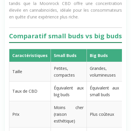
L'Amnesia CBD séduit par son profil terpénique intense,
tandis que la Moonrock CBD offre une concentration
élevée en cannabinoïdes, idéale pour les consommateurs
en quête d'une expérience plus riche.
Comparatif small buds vs big buds
Caractéristiques
Small Buds
Big Buds
Petites,
Grandes,
Taille
compactes
volumineuses
Équivalent aux
Équivalent aux
Taux de CBD
big buds
small buds
Moins cher
Prix
(raison
Plus coûteux
esthétique)