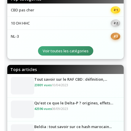
Top catégories
CBD pas cher
#1
10 OH HHC
#2
NL-3
#3
Voir toutes les catégories
Tops articles
Tout savoir sur le RAF CBD : définition,...
23801 vues
10/04/2023
Qu’est ce que le Delta-P ? origines, effets…
42596 vues
08/09/2023