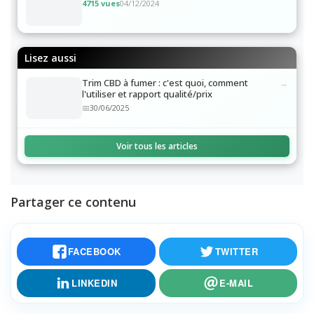
Beldia : tout savoir sur ce hash marocain...
4715 vues
04/12/2024
Lisez aussi
Trim CBD à fumer : c'est quoi, comment
l'utiliser et rapport qualité/prix
30/06/2025
Voir tous les articles
Partager ce contenu
FACEBOOK
TWITTER
LINKEDIN
E-MAIL