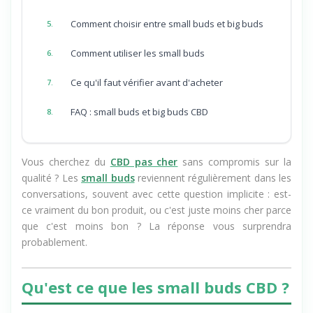
Pourquoi le prix est vraiment moins cher
4.
Comment choisir entre small buds et big buds
5.
Comment utiliser les small buds
6.
Ce qu'il faut vérifier avant d'acheter
7.
FAQ : small buds et big buds CBD
8.
Vous cherchez du
CBD pas cher
sans compromis sur la
qualité ? Les
small buds
reviennent régulièrement dans les
conversations, souvent avec cette question implicite : est-
ce vraiment du bon produit, ou c'est juste moins cher parce
que c'est moins bon ? La réponse vous surprendra
probablement.
Qu'est ce que les small buds CBD ?