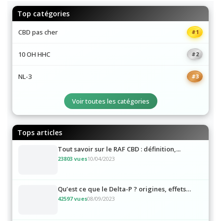
Top catégories
CBD pas cher
#1
10 OH HHC
#2
NL-3
#3
Voir toutes les catégories
Tops articles
Tout savoir sur le RAF CBD : définition,...
23803 vues
10/04/2023
Qu’est ce que le Delta-P ? origines, effets…
42597 vues
08/09/2023