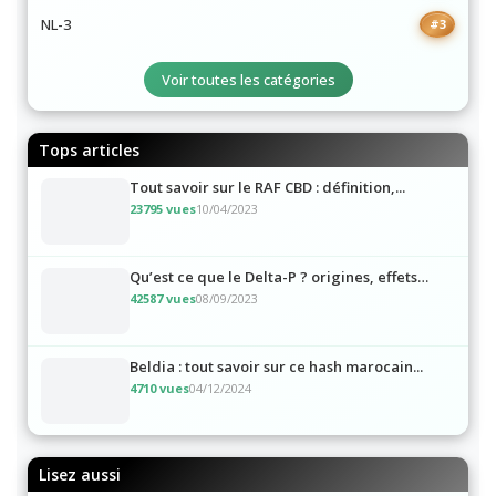
10 OH HHC
#2
NL-3
#3
Voir toutes les catégories
Tops articles
Tout savoir sur le RAF CBD : définition,...
23795 vues
10/04/2023
Qu’est ce que le Delta-P ? origines, effets…
42587 vues
08/09/2023
Beldia : tout savoir sur ce hash marocain...
4710 vues
04/12/2024