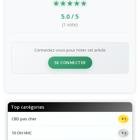
Note de cet article
★
★
★
★
★
5.0 / 5
(1 vote)
Connectez-vous pour noter cet article
SE CONNECTER
Top catégories
CBD pas cher
#1